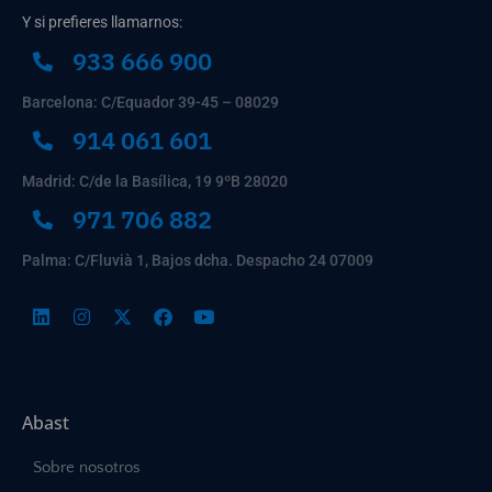
Y si prefieres llamarnos:
933 666 900
Barcelona: C/Equador 39-45 – 08029
914 061 601
Madrid: C/de la Basílica, 19 9ºB 28020
971 706 882
Palma: C/Fluvià 1, Bajos dcha. Despacho 24 07009
Abast
Sobre nosotros