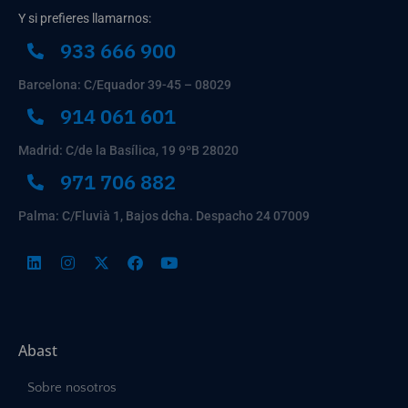
Y si prefieres llamarnos:
933 666 900
Barcelona: C/Equador 39-45 – 08029
914 061 601
Madrid: C/de la Basílica, 19 9ºB 28020
971 706 882
Palma: C/Fluvià 1, Bajos dcha. Despacho 24 07009
Abast
Sobre nosotros