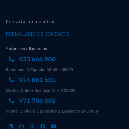
Contacta con nosotros:
FORMULARIO DE CONTACTO
Y si prefieres llamarnos:
933 666 900
Barcelona: C/Equador 39-45 – 08029
914 061 601
Madrid: C/de la Basílica, 19 9ºB 28020
971 706 882
Palma: C/Fluvià 1, Bajos dcha. Despacho 24 07009