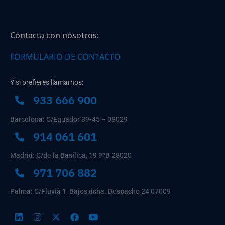
Contacta con nosotros:
FORMULARIO DE CONTACTO
Y si prefieres llamarnos:
933 666 900
Barcelona: C/Equador 39-45 – 08029
914 061 601
Madrid: C/de la Basílica, 19 9ºB 28020
971 706 882
Palma: C/Fluvià 1, Bajos dcha. Despacho 24 07009