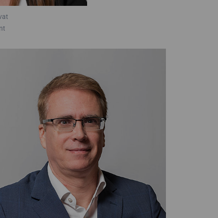
vat
nt