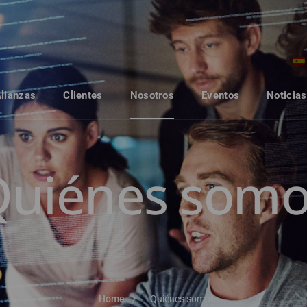
Alianzas
Clientes
Nosotros
Eventos
Noticias
Quiénes somo
Home
Quiénes somos