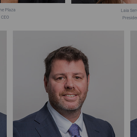
ene Plaza
Laia Ser
CEO
Preside