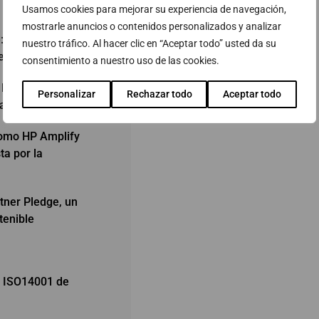
Usamos cookies para mejorar su experiencia de navegación,
mostrarle anuncios o contenidos personalizados y analizar
e: El Compromiso
nuestro tráfico. Al hacer clic en “Aceptar todo” usted da su
e
consentimiento a nuestro uso de las cookies.
 HP Amplify™
Personalizar
Rechazar todo
Aceptar todo
paña
como HP Amplify
a por la
tner Pledge, un
tenible
e ISO14001 de