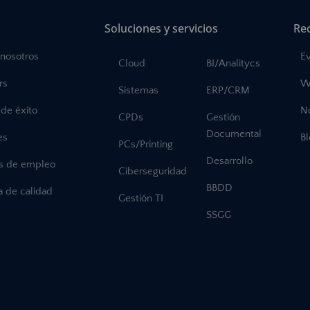
Soluciones y servicios
Re
 nosotros
E
Cloud
BI/Analitycs
rs
W
Sistemas
ERP/CRM
de éxito
No
CPDs
Gestión
Documental
es
B
PCs/Printing
Desarrollo
as de empleo
Ciberseguridad
BBDD
ca de calidad
Gestión TI
SSGG