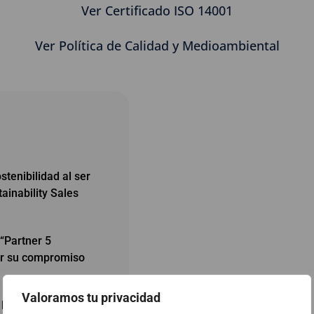
Ver Certificado ISO 14001
Ver Política de Calidad y Medioambiental
tenibilidad al ser
inability Sales
“Partner 5
or su compromiso
Valoramos tu privacidad
hacia un futuro