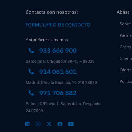
Contacta con nosotros:
Abast
FORMULARIO DE CONTACTO
Sobre
Partne
Y si prefieres llamarnos:
Casos 
933 666 900
Client
Barcelona: C/Equador 39-45 – 08029
914 061 601
Ofert
Políti
Madrid: C/de la Basílica, 19 9ºB 28020
971 706 882
Palma: C/Fluvià 1, Bajos dcha. Despacho
24 07009