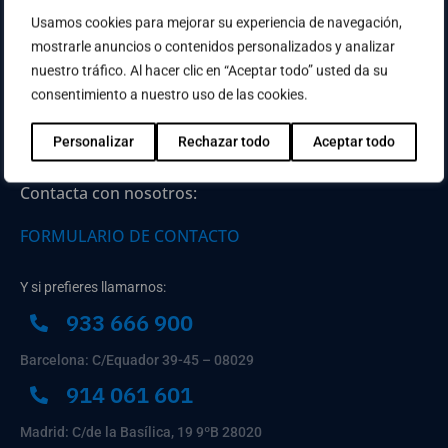
Usamos cookies para mejorar su experiencia de navegación,
mostrarle anuncios o contenidos personalizados y analizar
nuestro tráfico. Al hacer clic en “Aceptar todo” usted da su
consentimiento a nuestro uso de las cookies.
Personalizar
Rechazar todo
Aceptar todo
Contacta con nosotros:
FORMULARIO DE CONTACTO
Y si prefieres llamarnos:
933 666 900
Barcelona: C/Equador 39-45 – 08029
914 061 601
Madrid: C/de la Basílica, 19 9ºB 28020