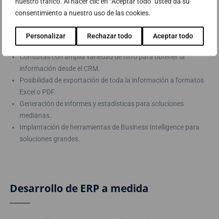
nuestro tráfico. Al hacer clic en “Aceptar todo” usted da su
consentimiento a nuestro uso de las cookies.
Un CRM debe permitir a los usuarios directores de la empresa
poder analizar la información almacenada, para ello se
Personalizar
Rechazar todo
Aceptar todo
plantean las siguientes estrategias de servicios:
Consultas con amplia variedad de filtro para obtener la
información desde el CRM.
Posibilidad de exportación de toda la información a formatos
Excel o PDF.
Generación de informes y estadísticas para soluciones
medianas.
Implantación de herramientas de Business Intelligence para
soluciones grandes.
Desarrollo de ERP a medida