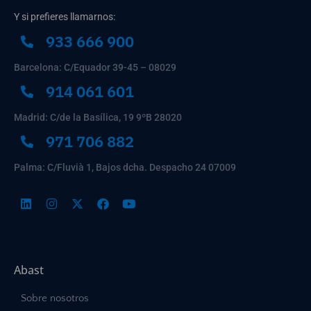
Y si prefieres llamarnos:
933 666 900
Barcelona: C/Equador 39-45 – 08029
914 061 601
Madrid: C/de la Basílica, 19 9ºB 28020
971 706 882
Palma: C/Fluvià 1, Bajos dcha. Despacho 24 07009
Abast
Sobre nosotros