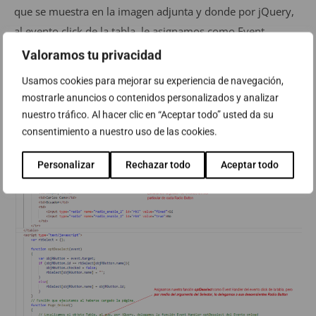
que se muestra en la imagen adjunta y donde por jQuery,
al evento click de la tabla, le asignamos como Event
Handler nuestra función optDeselect, y donde, por medio
Valoramos tu privacidad
del argumento
selector
, delegamos este evento a los Radio
Usamos cookies para mejorar su experiencia de navegación,
Button de la tabla.
mostrarle anuncios o contenidos personalizados y analizar
nuestro tráfico. Al hacer clic en “Aceptar todo” usted da su
consentimiento a nuestro uso de las cookies.
Personalizar
Rechazar todo
Aceptar todo