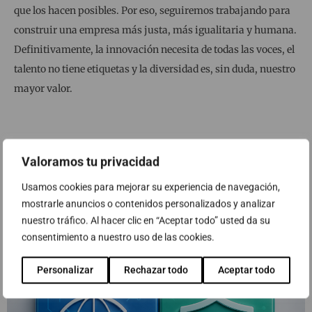
que los hacen posibles. Por eso, seguiremos trabajando para
construir una empresa más justa, más igualitaria y humana.
Definitivamente, la innovación necesita de todas las voces, el
talento no tiene etiquetas y la diversidad es, sin duda, nuestro
mayor valor.
Valoramos tu privacidad
Últimos posts publicados en el Blog de
Usamos cookies para mejorar su experiencia de navegación,
ABAST
mostrarle anuncios o contenidos personalizados y analizar
nuestro tráfico. Al hacer clic en “Aceptar todo” usted da su
consentimiento a nuestro uso de las cookies.
Personalizar
Rechazar todo
Aceptar todo