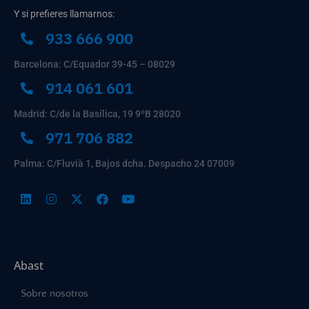
Y si prefieres llamarnos:
933 666 900
Barcelona: C/Equador 39-45 – 08029
914 061 601
Madrid: C/de la Basílica, 19 9ºB 28020
971 706 882
Palma: C/Fluvià 1, Bajos dcha. Despacho 24 07009
Abast
Sobre nosotros