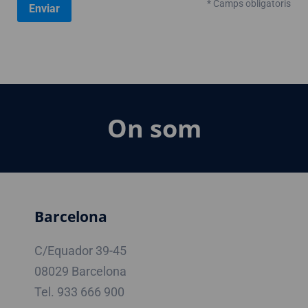
* Camps obligatoris
On som
Barcelona
C/Equador 39-45
08029 Barcelona
Tel. 933 666 900