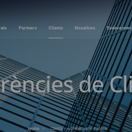
veis
Partners
Clients
Nosaltres
Esdevenime
rències de Cl
Home
Clients – Administració Pública