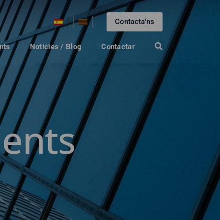
Contacta'ns
nts
Notícies / Blog
Contactar
ients