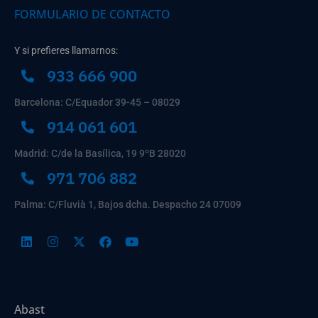
FORMULARIO DE CONTACTO
Y si prefieres llamarnos:
933 666 900
Barcelona: C/Equador 39-45 – 08029
914 061 601
Madrid: C/de la Basílica, 19 9ºB 28020
971 706 882
Palma: C/Fluvià 1, Bajos dcha. Despacho 24 07009
Abast