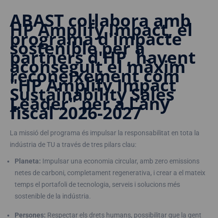
ABAST col·labora amb
HP Amplify Impact, el
programa d'impacte
sostenible per a
partners d'HP, havent
aconseguit el màxim
reconeixement com
"HP Amplify Impact
Sustainability Sales
Leader" per a l'any
fiscal 2026-2027
La missió del programa és impulsar la responsabilitat en tota la
indústria de TU a través de tres pilars clau:
Planeta:
Impulsar una economia circular, amb zero emissions
netes de carboni, completament regenerativa, i crear a el mateix
temps el portafoli de tecnologia, serveis i solucions més
sostenible de la indústria.
Persones:
Respectar els drets humans, possibilitar que la gent