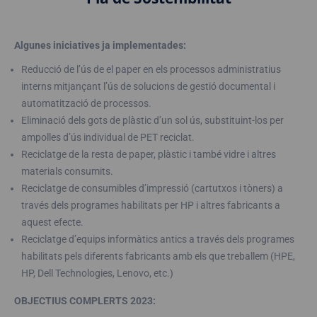
Algunes iniciatives ja implementades:
Reducció de l’ús de el paper en els processos administratius
interns mitjançant l’ús de solucions de gestió documental i
automatització de processos.
Eliminació dels gots de plàstic d’un sol ús, substituint-los per
ampolles d’ús individual de PET reciclat.
Reciclatge de la resta de paper, plàstic i també vidre i altres
materials consumits.
Reciclatge de consumibles d’impressió (cartutxos i tòners) a
través dels programes habilitats per HP i altres fabricants a
aquest efecte.
Reciclatge d’equips informàtics antics a través dels programes
habilitats pels diferents fabricants amb els que treballem (HPE,
HP, Dell Technologies, Lenovo, etc.)
OBJECTIUS COMPLERTS 2023: