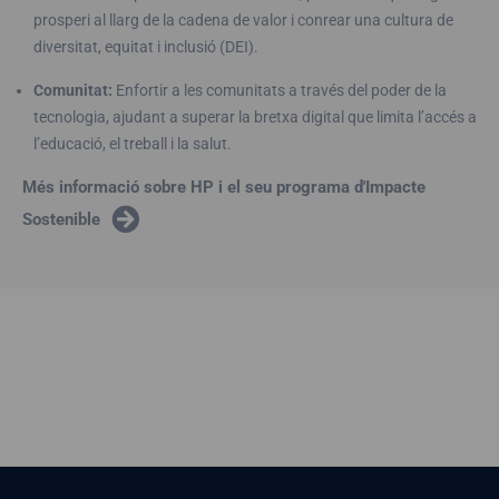
prosperi al llarg de la cadena de valor i conrear una cultura de
diversitat, equitat i inclusió (DEI).
Comunitat:
Enfortir a les comunitats a través del poder de la
tecnologia, ajudant a superar la bretxa digital que limita l’accés a
l’educació, el treball i la salut.
Més informació sobre HP i el seu programa d'Impacte
Sostenible