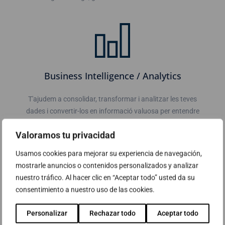
Business Intelligence / Analytics
T'ajudem a consolidar, transformar i analitzar les teves
dades i convertir-los en informació valuosa per entendre
el que passa en el teu negoci i ajudar en la presa de
Valoramos tu privacidad
decisions
Usamos cookies para mejorar su experiencia de navegación,
mostrarle anuncios o contenidos personalizados y analizar
nuestro tráfico. Al hacer clic en “Aceptar todo” usted da su
consentimiento a nuestro uso de las cookies.
Gestió Empresarial (ERP/CRM)
Personalizar
Rechazar todo
Aceptar todo