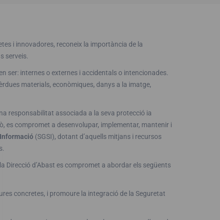
tes i innovadores, reconeix la importància de la
s serveis.
 ser: internes o externes i accidentals o intencionades.
èrdues materials, econòmiques, danys a la imatge,
a responsabilitat associada a la seva protecció ia
això, es compromet a desenvolupar, implementar, mantenir i
 Informació
(SGSI), dotant d’aquells mitjans i recursos
s.
a, la Direcció d’Abast es compromet a abordar els següents
res concretes, i promoure la integració de la Seguretat