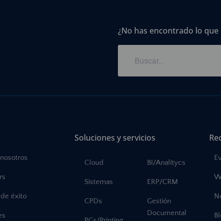
¿No has encontrado lo que
Soluciones y servicios
Re
 nosotros
E
Cloud
BI/Analitycs
rs
W
Sistemas
ERP/CRM
de éxito
No
CPDs
Gestión
Documental
es
B
PCs/Printing