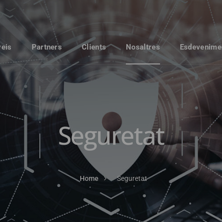
veis
Partners
Clients
Nosaltres
Esdevenime
Seguretat
Home
Seguretat