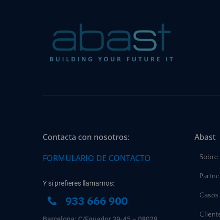
Contacta con nosotros:
Abast
FORMULARIO DE CONTACTO
Sobre
Partne
Y si prefieres llamarnos:
Casos 
933 666 900
Client
Barcelona: C/Equador 39-45 – 08029