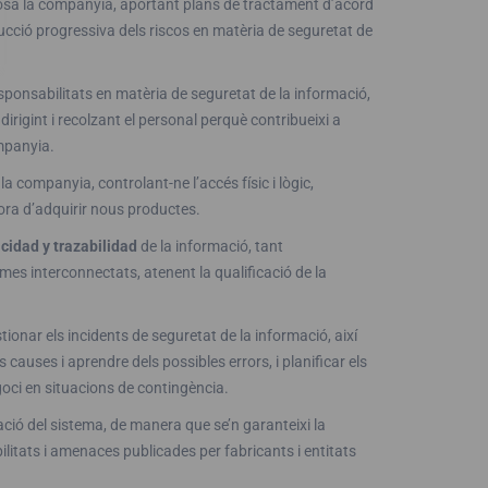
xposa la companyia, aportant plans de tractament d’acord
cció progressiva dels riscos en matèria de seguretat de
responsabilitats en matèria de seguretat de la informació,
irigint i recolzant el personal perquè contribueixi a
ompanyia.
la companyia, controlant-ne l’accés físic i lògic,
hora d’adquirir nous productes.
icidad y trazabilidad
de la informació, tant
s interconnectats, atenent la qualificació de la
ionar els incidents de seguretat de la informació, així
 causes i aprendre dels possibles errors, i planificar els
goci en situacions de contingència.
zació del sistema, de manera que se’n garanteixi la
litats i amenaces publicades per fabricants i entitats