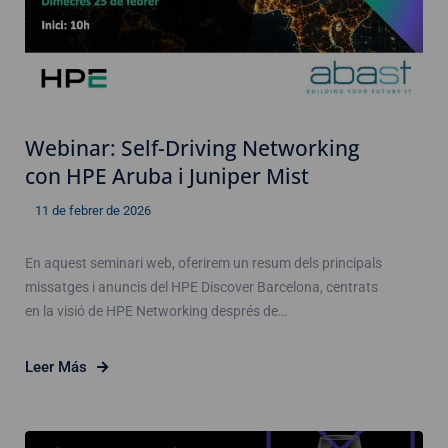
Webinar: Self-Driving Networking
con HPE Aruba i Juniper Mist
11 de febrer de 2026
En aquest seminari web, oferirem un resum dels principals
missatges i anuncis del HPE Discover Barcelona, centrats
en la visió de HPE Networking després de…
Leer Más