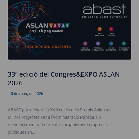
33ª edició del Congrés&EXPO ASLAN
2026
3 de març de 2026
ABAST patrocinarà la XVII edició dels Premis Aslan als
Millors Projectes TIC a l'Administració Pública, un
reconeixement a l'esforç dels organismes i empreses
públiques en…