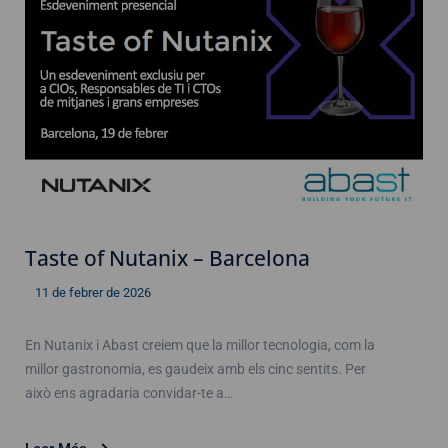
Taste of Nutanix – Barcelona
11 de febrer de 2026
En Nutanix i Abast creiem que la millor tecnologia, com la
millor gastronomia, es gaudeix amb els cinc sentits. Per
això ens agradaria convidar-te a…