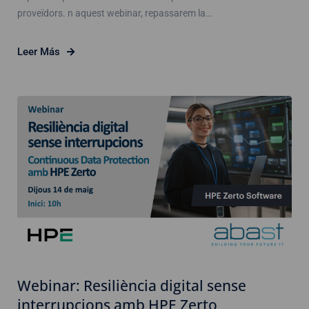
proveïdors. n aquest webinar, repassarem la…
Leer Más
Webinar: Resiliència digital sense
interrupcions amb HPE Zerto