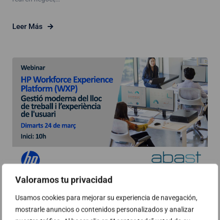
Leer Más
Valoramos tu privacidad
Webinar: HP Workforce Experience
Usamos cookies para mejorar su experiencia de navegación,
Platform (WXP) – Gestió moderna
mostrarle anuncios o contenidos personalizados y analizar