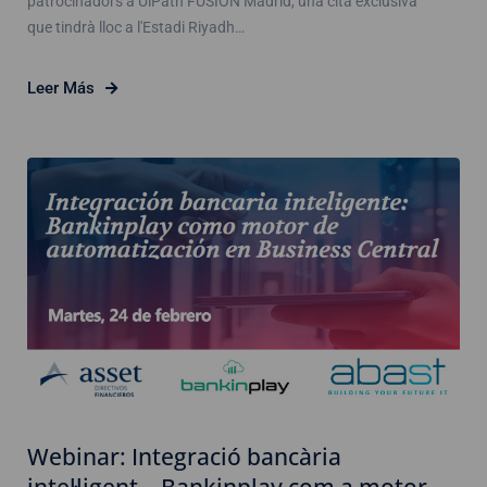
patrocinadors a UiPath FUSION Madrid, una cita exclusiva
que tindrà lloc a l'Estadi Riyadh…
Leer Más
Webinar: Integració bancària
intel·ligent – Bankinplay com a motor