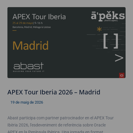
APEX Tour Iberia 2026 – Madrid
19 de maig de 2026
Abast participa com partner patrocinador en el APEX Tour
Ibèria 2026, l'esdeveniment de referència sobre Oracle
APEX en la Península Ibèrica. Una jornada en format…