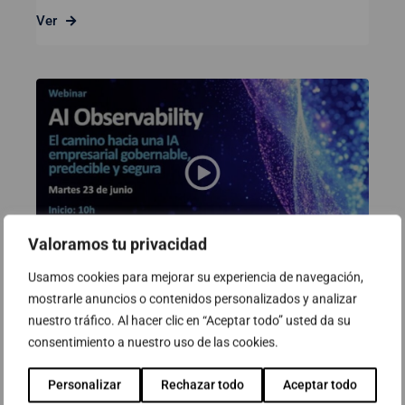
Ver
Valoramos tu privacidad
Usamos cookies para mejorar su experiencia de navegación,
mostrarle anuncios o contenidos personalizados y analizar
Webinar: AI Observability. El camí
nuestro tráfico. Al hacer clic en “Aceptar todo” usted da su
cap a una IA empresarial
consentimiento a nuestro uso de las cookies.
governable, predictible i segura
Personalizar
Rechazar todo
Aceptar todo
23 de juny de 2026