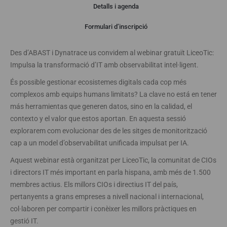
Detalls i agenda
Webinar
Formulari d’inscripció
Des d’ABAST i Dynatrace us convidem al webinar gratuït LiceoTic:
Impulsa la transformació d’IT amb observabilitat intel·ligent.
És possible gestionar ecosistemes digitals cada cop més
complexos amb equips humans limitats? La clave no está en tener
más herramientas que generen datos, sino en la calidad, el
contexto y el valor que estos aportan. En aquesta sessió
explorarem com evolucionar des de les sitges de monitorització
cap a un model d’observabilitat unificada impulsat per IA.
Aquest webinar està organitzat per LiceoTic, la comunitat de CIOs
i directors IT més important en parla hispana, amb més de 1.500
membres actius. Els millors CIOs i directius IT del país,
pertanyents a grans empreses a nivell nacional i internacional,
col·laboren per compartir i conèixer les millors pràctiques en
gestió IT.