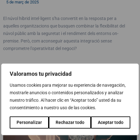
5 de març de 2025
El núvol híbrid intel·ligent s'ha convertit en la resposta per a
aquelles organitzacions que busquen combinar la flexibilitat del
núvol públic amb la seguretat i el rendiment dels entorns on-
premise. Però, com aconseguir aquesta integració sense
comprometre l'operativitat del negoci?
Leer Mas
Valoramos tu privacidad
Usamos cookies para mejorar su experiencia de navegación,
mostrarle anuncios o contenidos personalizados y analizar
nuestro tráfico. Al hacer clic en “Aceptar todo” usted da su
consentimiento a nuestro uso de las cookies.
Personalizar
Rechazar todo
Aceptar todo