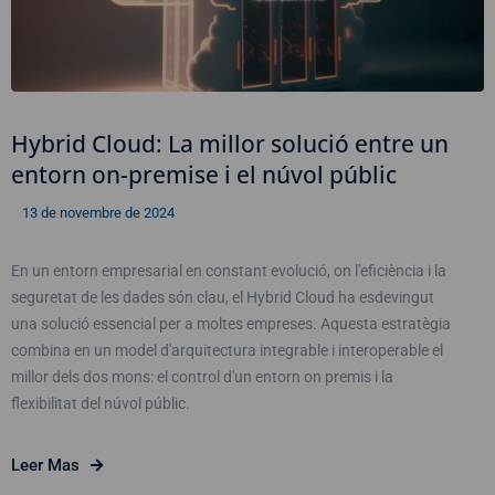
Hybrid Cloud: La millor solució entre un
entorn on-premise i el núvol públic
13 de novembre de 2024
En un entorn empresarial en constant evolució, on l'eficiència i la
seguretat de les dades són clau, el Hybrid Cloud ha esdevingut
una solució essencial per a moltes empreses. Aquesta estratègia
combina en un model d'arquitectura integrable i interoperable el
millor dels dos mons: el control d'un entorn on premis i la
flexibilitat del núvol públic.
Leer Mas