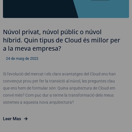
Núvol privat, núvol públic o núvol
híbrid. Quin tipus de Cloud és millor per
a la meva empresa?
24 de maig de 2022
Si l'evolució del mercat i els clars avantatges del Cloud ens han
convençut prou per fer la transició al núvol, les preguntes clau
que ens hem de formular són: Quina arquitectura de Cloud em
convé més? Com puc dur a terme la transformació dels meus
sistemes a aquesta nova arquitectura?
Leer Mas