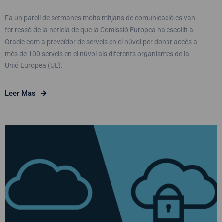
Fa un parell de setmanes molts mitjans de comunicació es van
fer ressò de la notícia de que la Comissió Europea ha escollit a
Oracle com a proveïdor de serveis en el núvol per donar accés a
més de 100 serveis en el núvol als diferents organismes de la
Unió Europea (UE).
Leer Mas