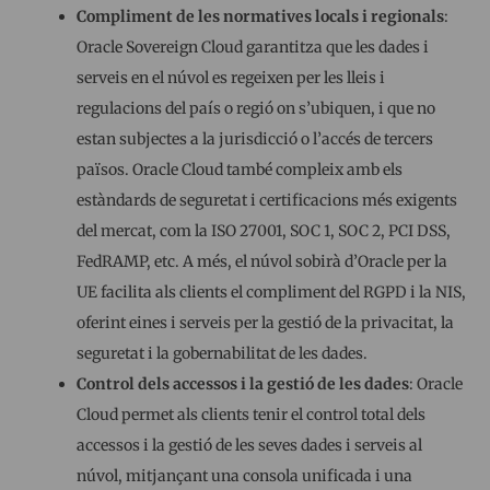
Compliment de les normatives locals i regionals
:
Oracle Sovereign Cloud garantitza que les dades i
serveis en el núvol es regeixen per les lleis i
regulacions del país o regió on s’ubiquen, i que no
estan subjectes a la jurisdicció o l’accés de tercers
països. Oracle Cloud també compleix amb els
estàndards de seguretat i certificacions més exigents
del mercat, com la ISO 27001, SOC 1, SOC 2, PCI DSS,
FedRAMP, etc. A més, el núvol sobirà d’Oracle per la
UE facilita als clients el compliment del RGPD i la NIS,
oferint eines i serveis per la gestió de la privacitat, la
seguretat i la gobernabilitat de les dades.
Control dels accessos i la gestió de les dades
: Oracle
Cloud permet als clients tenir el control total dels
accessos i la gestió de les seves dades i serveis al
núvol, mitjançant una consola unificada i una