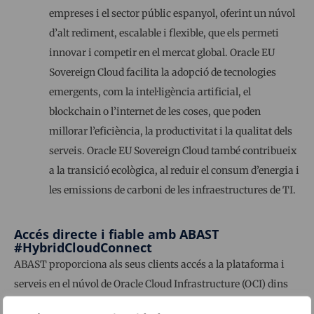
empreses i el sector públic espanyol, oferint un núvol
d’alt rediment, escalable i flexible, que els permeti
innovar i competir en el mercat global. Oracle EU
Sovereign Cloud facilita la adopció de tecnologies
emergents, com la intel·ligència artificial, el
blockchain o l’internet de les coses, que poden
millorar l’eficiència, la productivitat i la qualitat dels
serveis. Oracle EU Sovereign Cloud també contribueix
a la transició ecològica, al reduir el consum d’energia i
les emissions de carboni de les infraestructures de TI.
Accés directe i fiable amb ABAST
#HybridCloudConnect
ABAST proporciona als seus clients accés a la plataforma i
serveis en el núvol de Oracle Cloud Infrastructure (OCI) dins
de la nostra solució
#HybridCloudConnect
, incloent la