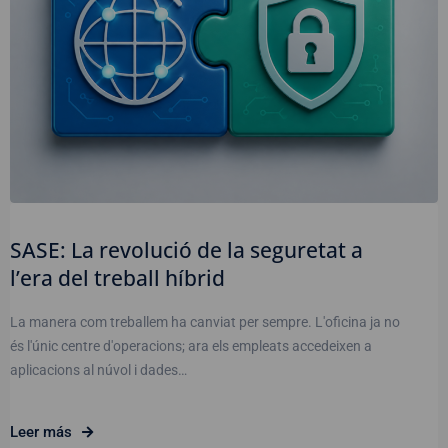
SASE: La revolució de la seguretat a
l’era del treball híbrid
La manera com treballem ha canviat per sempre. L'oficina ja no
és l'únic centre d'operacions; ara els empleats accedeixen a
aplicacions al núvol i dades…
Leer más