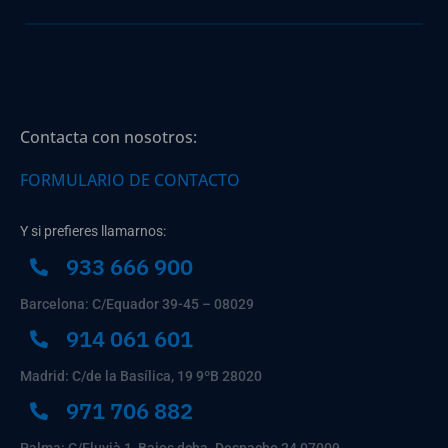
Contacta con nosotros:
FORMULARIO DE CONTACTO
Y si prefieres llamarnos:
933 666 900
Barcelona: C/Equador 39-45 – 08029
914 061 601
Madrid: C/de la Basílica, 19 9ºB 28020
971 706 882
Palma: C/Fluvià 1, Bajos dcha. Despacho 24 07009