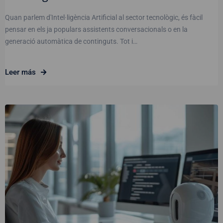
Quan parlem d'Intel·ligència Artificial al sector tecnològic, és fàcil
pensar en els ja populars assistents conversacionals o en la
generació automàtica de continguts. Tot i…
Leer más