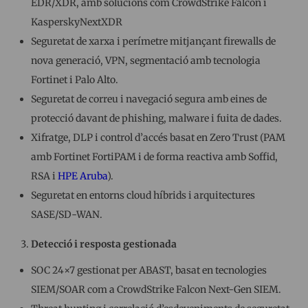
EDR/XDR, amb solucions com CrowdStrike Falcon i
KasperskyNextXDR
Seguretat de xarxa i perímetre mitjançant firewalls de
nova generació, VPN, segmentació amb tecnologia
Fortinet i Palo Alto.
Seguretat de correu i navegació segura amb eines de
protecció davant de phishing, malware i fuita de dades.
Xifratge, DLP i control d’accés basat en Zero Trust (PAM
amb Fortinet FortiPAM i de forma reactiva amb Soffid,
RSA i
HPE Aruba
).
Seguretat en entorns cloud híbrids i arquitectures
SASE/SD-WAN.
Detecció i resposta gestionada
SOC 24×7 gestionat per ABAST, basat en tecnologies
SIEM/SOAR com a CrowdStrike Falcon Next-Gen SIEM.