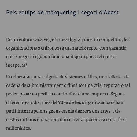
Pels equips de màrqueting i negoci d'Abast
En un entorn cada vegada més digital, incert i competitiu, les
organitzacions s’enfronten a un mateix repte: com garantir
que el negoci segueixi funcionant quan passa el que és
inesperat?
Un ciberatac, una caiguda de sistemes crítics, una fallada a la
cadena de subministrament o fins i tot una crisi reputacional
poden posar en perill la continuïtat d’una empresa. Segons
diferents estudis, més del
70% de les organitzacions han
patit interrupcions greus en els darrers dos anys
, i els
costos mitjans d’una hora d’inactivitat poden assolir xifres
milionàries.