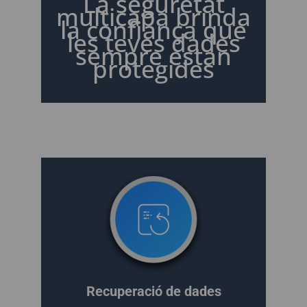
La seguretat
multicapa brinda
la confiança que
les teves dades
sempre estan
protegides
Recuperació de dades