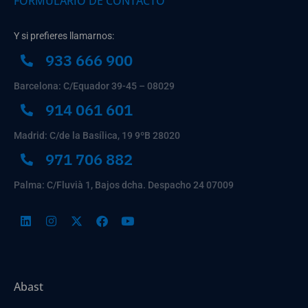
FORMULARIO DE CONTACTO
Y si prefieres llamarnos:
933 666 900
Barcelona: C/Equador 39-45 – 08029
914 061 601
Madrid: C/de la Basílica, 19 9ºB 28020
971 706 882
Palma: C/Fluvià 1, Bajos dcha. Despacho 24 07009
Abast