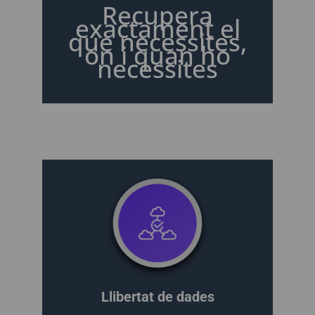
Recupera
exactament el
que necessites,
on i quan ho
necessites
Llibertat de dades