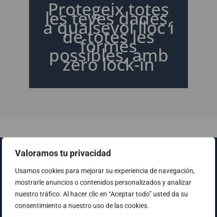
Protegeix totes
les teves dades,
a qualsevol lloc i
de totes les
formes
possibles, amb
zero lock-in
Valoramos tu privacidad
Mira aquest vídeo
Usamos cookies para mejorar su experiencia de navegación,
mostrarle anuncios o contenidos personalizados y analizar
nuestro tráfico. Al hacer clic en “Aceptar todo” usted da su
What's new in Veeam Backup &
consentimiento a nuestro uso de las cookies.