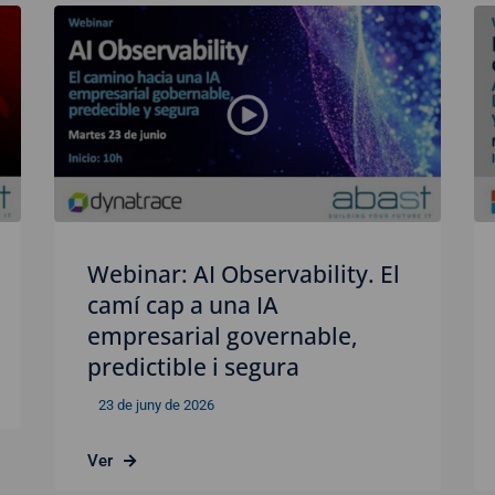
Webinar: AI Observability. El
camí cap a una IA
empresarial governable,
predictible i segura
23 de juny de 2026
Ver