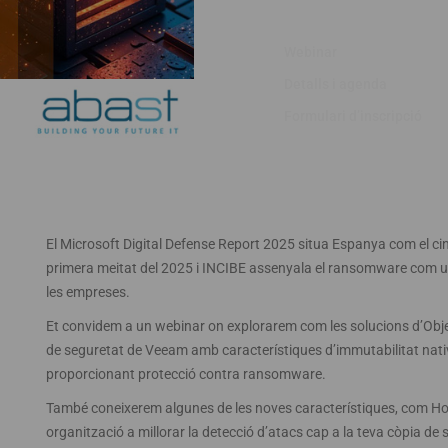
Webinar
Detalls i agenda
Formulari d’inscripció
El Microsoft Digital Defense Report 2025 situa Espanya com el c
primera meitat del 2025 i INCIBE assenyala el ransomware com un
les empreses.
Et convidem a un webinar on explorarem com les solucions d’Obje
de seguretat de Veeam amb característiques d’immutabilitat nativa 
proporcionant protecció contra ransomware.
També coneixerem algunes de les noves característiques, com Ho
organització a millorar la detecció d’atacs cap a la teva còpia de s