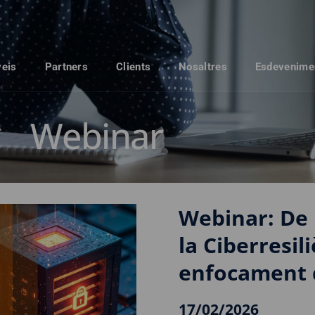
veis
Partners
Clients
Nosaltres
Esdevenime
Webinar
Webinar: De 
la Ciberresil
enfocament d
17/02/2026