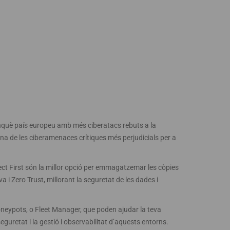
inquè país europeu amb més ciberatacs rebuts a la
a de les ciberamenaces crítiques més perjudicials per a
ct First són la millor opció per emmagatzemar les còpies
i Zero Trust, millorant la seguretat de les dades i
neypots, o Fleet Manager, que poden ajudar la teva
eguretat i la gestió i observabilitat d’aquests entorns.