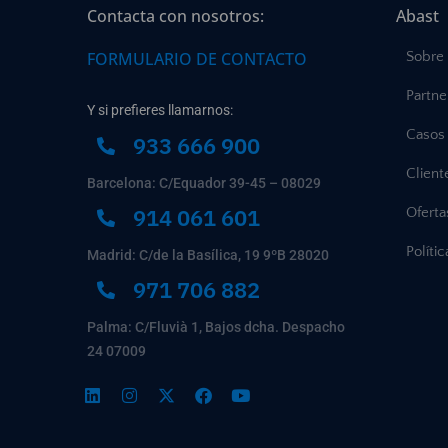
Contacta con nosotros:
Abast
FORMULARIO DE CONTACTO
Sobre
Partne
Y si prefieres llamarnos:
Casos 
933 666 900
Client
Barcelona: C/Equador 39-45 – 08029
914 061 601
Ofert
Políti
Madrid: C/de la Basílica, 19 9ºB 28020
971 706 882
Palma: C/Fluvià 1, Bajos dcha. Despacho
24 07009