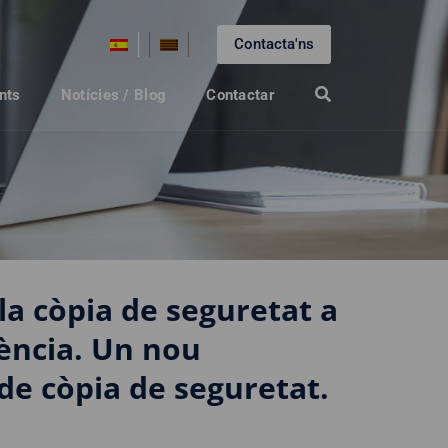
Contacta'ns
nts
Notícies / Blog
Contactar
la còpia de seguretat a
iència. Un nou
e còpia de seguretat.