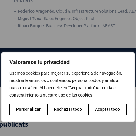
PONENTS
–
Federico Aragonés.
Cloud & Infrastructure​ Solutions Lead​. AB
–
Miguel Tena.
Sales Engineer. Object First.
–
Ricart Borque.
Business Developer Platform. ABAST.
Valoramos tu privacidad
Fes clic AQUÍ per accedir a la pàgina
Usamos cookies para mejorar su experiencia de navegación,
mostrarle anuncios o contenidos personalizados y analizar
nuestro tráfico. Al hacer clic en “Aceptar todo” usted da su
consentimiento a nuestro uso de las cookies.
Personalizar
Rechazar todo
Aceptar todo
publicats