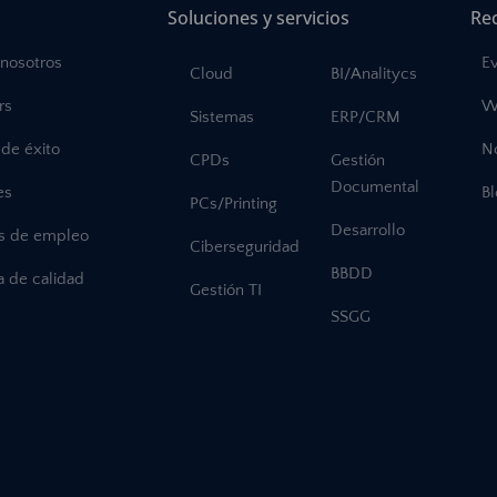
Soluciones y servicios
Re
 nosotros
E
Cloud
BI/Analitycs
rs
W
Sistemas
ERP/CRM
de éxito
No
CPDs
Gestión
Documental
es
B
PCs/Printing
Desarrollo
as de empleo
Ciberseguridad
BBDD
ca de calidad
Gestión TI
SSGG