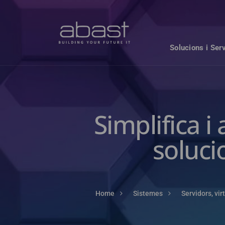
Solucions i Ser
Simplifica i
soluci
Home
Sistemes
Servidors, vir