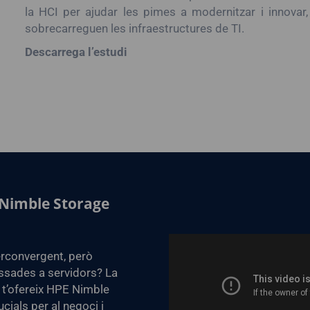
la HCI per ajudar les pimes a modernitzar i innovar
sobrecarreguen les infraestructures de TI.
Descarrega l’estudi
Nimble Storage
perconvergent, però
assades a servidors? La
t’ofereix HPE Nimble
cials per al negoci i