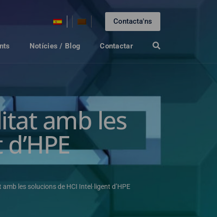
Contacta'ns
nts
Notícies / Blog
Contactar
litat amb les
t d’HPE
t amb les solucions de HCI Intel·ligent d’HPE