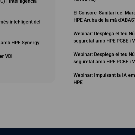
 i Intel·ligència
El Consorci Sanitari del Ma
HPE Aruba de la mà d'ABAS
s intel·ligent del
Webinar: Desplega el teu Núv
seguretat amb HPE PCBE i V
s amb HPE Synergy
Webinar: Desplega el teu Núv
er VDI
seguretat amb HPE PCBE i V
Webinar: Impulsant la IA emp
HPE