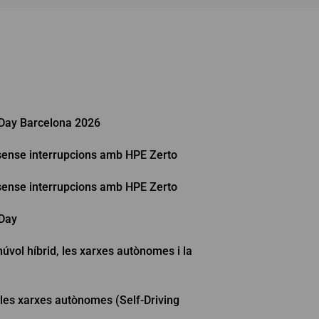
 Day Barcelona 2026
l sense interrupcions amb HPE Zerto
l sense interrupcions amb HPE Zerto
 Day
úvol híbrid, les xarxes autònomes i la
 les xarxes autònomes (Self-Driving