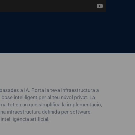
sades a IA. Porta la teva infraestructura a
se intel·ligent per al teu núvol privat. La
ema tot en un que simplifica la implementació,
una infraestructura definida per software,
tel·ligència artificial.