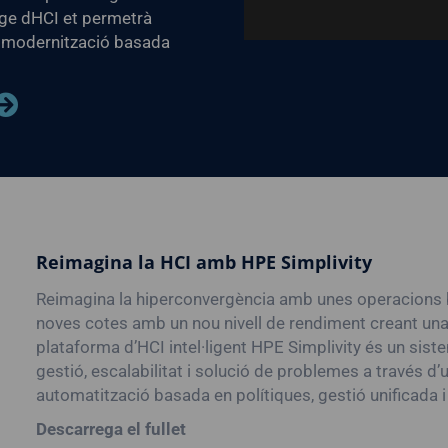
age dHCI et permetrà
la modernització basada
Reimagina la HCI amb HPE Simplivity
Reimagina la hiperconvergència amb unes operacions ba
noves cotes amb un nou nivell de rendiment creant una ba
plataforma d’HCI intel·ligent HPE Simplivity és un sist
gestió, escalabilitat i solució de problemes a través d’
automatització basada en polítiques, gestió unificada i in
Descarrega el fullet