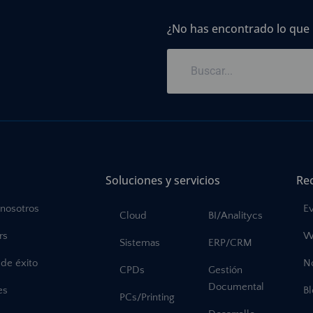
¿No has encontrado lo que
Soluciones y servicios
Re
 nosotros
E
Cloud
BI/Analitycs
rs
W
Sistemas
ERP/CRM
de éxito
No
CPDs
Gestión
Documental
es
B
PCs/Printing