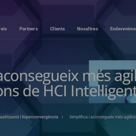
veis
Partners
Clients
Nosaltres
Esdevenime
 aconsegueix més agi
ons de HCI Intel·ligen
tualització i hiperconvergència
Simplifica i aconsegueix més agilita