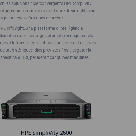
. Amb les solucions hiperconvergents HPE SimpliVity,
ge, connexió en xarxa i software de virtualització
a per a noves càrregues de treball.
E InfoSight, una plataforma d’intel·ligència
r telemetria i aprenentatge automàtic per equipar els
lemes d’infraestructura abans que ocorrin. Les seves
citat històriques, dies previstos fins a esgotar la
 específica d’HCI, per identificar quines màquines
HPE SimpliVity 2600