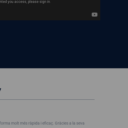
y
forma molt més ràpida i eficaç. Gràcies a la seva