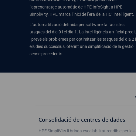
l’aprenentatge automàtic de HPE InfoSight a HPE
SimpliVity, HPE marca l’inici de l’era de la HCI intel·ligent.
L’automatització definida per software fa fàcils les
tasques del dia 0 i el dia 1. La intel·ligència artificial predi
i prevé els problemes per optimitzar les tasques del dia 2 i
els dies successius, oferint una simplificació de la gestió
sense precedents.
Consolidació de centres de dades
HPE SimpliVity li brinda escalabilitat rendible per le