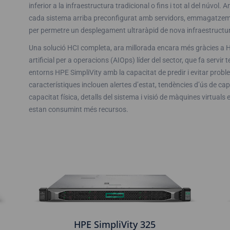
inferior a la infraestructura tradicional o fins i tot al del núvol
cada sistema arriba preconfigurat amb servidors, emmagatzemat
per permetre un desplegament ultraràpid de nova infraestructur
Una solució HCI completa, ara millorada encara més gràcies a HP
artificial per a operacions (AIOps) líder del sector, que fa servi
entorns HPE SimpliVity amb la capacitat de predir i evitar prob
característiques inclouen alertes d’estat, tendències d’ús de capa
capacitat física, detalls del sistema i visió de màquines virtuals
estan consumint més recursos.
HPE SimpliVity 325