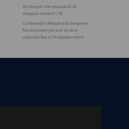
60 secs per a la restauració de
màquina virtual d’1 TB
Compressió i deduplicació sempre en
funcionament per a un ús de la
capacitat fins a 10 vegades menor