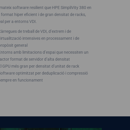
 mateix software resilient que HPE SimpliVity 380 en
 format hiper eficient i de gran densitat de racks,
eal per a entorns VDI.
Càrregues de treball de VDI, d’extrem i de
virtualització intensives en processament i de
propòsit general
Entorns amb limitacions d’espai que necessiten un
factor format de servidor d’alta densitat
El GPU més gran per densitat d’unitat de rack
Software optimitzat per deduplicació i compressió
sempre en funcionament