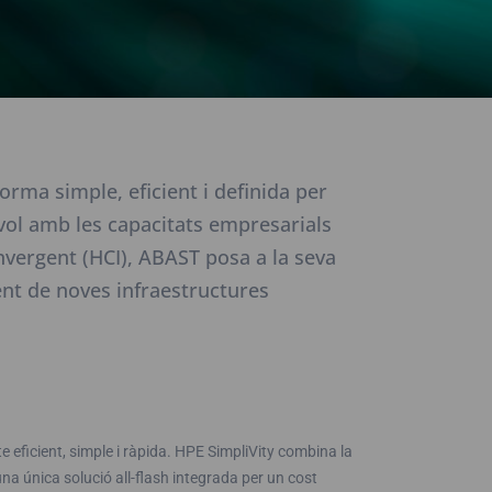
rma simple, eficient i definida per
núvol amb les capacitats empresarials
nvergent (HCI), ABAST posa a la seva
ent de noves infraestructures
 eficient, simple i ràpida. HPE SimpliVity combina la
na única solució all-flash integrada per un cost