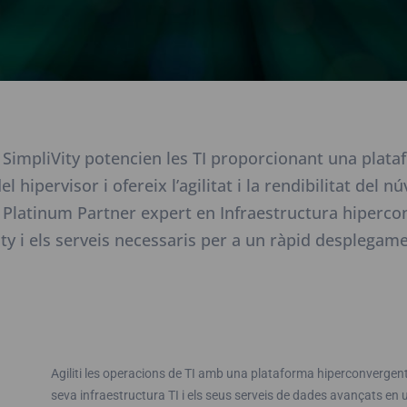
impliVity potencien les TI proporcionant una platafo
 hipervisor i ofereix l’agilitat i la rendibilitat del 
E Platinum Partner expert en Infraestructura hiperco
ity i els serveis necessaris per a un ràpid desplegam
Agiliti les operacions de TI amb una plataforma hiperconvergente
seva infraestructura TI i els seus serveis de dades avançats en u