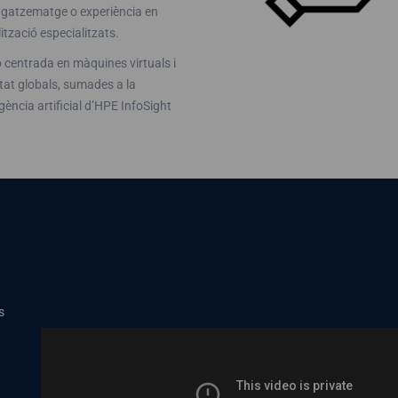
atzematge o experiència en
lització especialitzats.
 centrada en màquines virtuals i
tat globals, sumades a la
ligència artificial d’HPE InfoSight
s