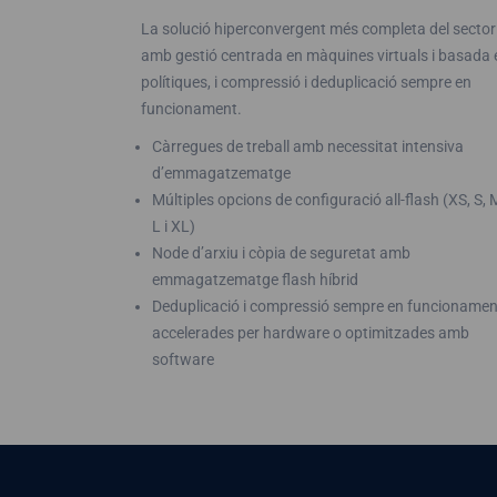
La solució hiperconvergent més completa del sector
amb gestió centrada en màquines virtuals i basada 
polítiques, i compressió i deduplicació sempre en
funcionament.
Càrregues de treball amb necessitat intensiva
d’emmagatzematge
Múltiples opcions de configuració all-flash (XS, S, 
L i XL)
Node d’arxiu i còpia de seguretat amb
emmagatzematge flash híbrid
Deduplicació i compressió sempre en funcionamen
accelerades per hardware o optimitzades amb
software