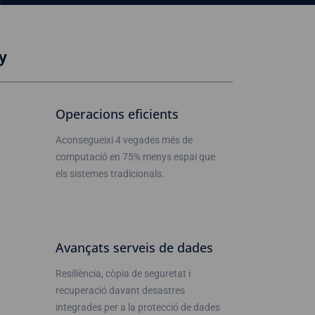
y
Operacions eficients
Aconsegueixi 4 vegades més de
computació en 75% menys espai que
els sistemes tradicionals.
Avançats serveis de dades
Resiliència, còpia de seguretat i
recuperació davant desastres
integrades per a la protecció de dades