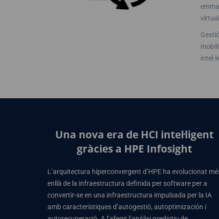
emmag
virtua
Gestió
mobili
intel·
Una nova era de HCI intel·ligent
gràcies a HPE Infosight
L’arquitectura hiperconvergent d’HPE ha evolucionat mé
enllà de la infraestructura definida per software per a
convertir-se en una infraestructura impulsada per la IA
amb característiques d’autogestió, autoptimización i
autorecuperació. A l’afegir l’anàlisi predictiu de