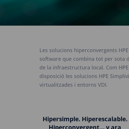
Les solucions hiperconvergents HPE S
software que combina tot per sota del
de la infraestructura local. Com HP
disposició les solucions HPE Simpliv
virtualitzades i entorns VDI.
Hipersimple. Hiperescalable.
Hiperconvergent… y ara