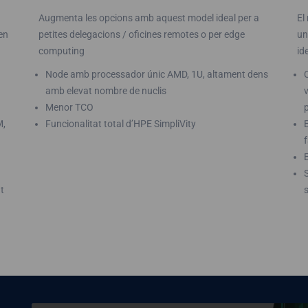
Augmenta les opcions amb aquest model ideal per a
El
en
petites delegacions / oficines remotes o per edge
un
computing
id
Node amb processador únic AMD, 1U, altament dens
amb elevat nombre de nuclis
Menor TCO
M,
Funcionalitat total d’HPE SimpliVity
t