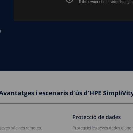
u
Avantatges i escenaris d'ús d'HPE SimpliVit
Protecció de dades
s seves oficines remotes.
Protegeixi les seves dades d’una 