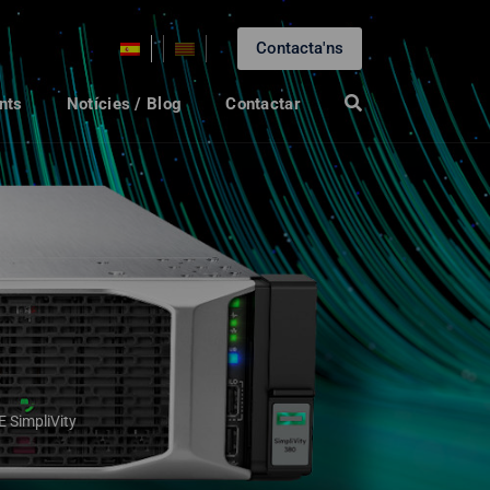
Contacta'ns
nts
Notícies / Blog
Contactar
 SimpliVity