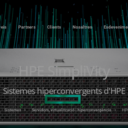
veis
Partners
Clients
Nosaltres
Esdevenime
HPE SimpliVity
Sistemes hiperconvergents d'HPE
Sistemes
Servidors, virtualització i hiperconvergència
HPE