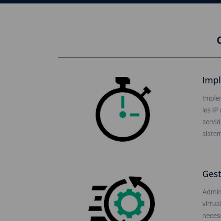
Impl
Implem
les IP
servid
siste
Gest
Admini
virtua
necess