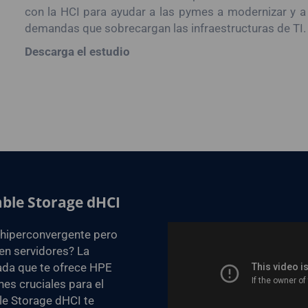
con la HCI para ayudar a las pymes a modernizar y a i
demandas que sobrecargan las infraestructuras de TI.
Descarga el estudio
ble Storage dHCI
a hiperconvergente pero
 en servidores? La
ada que te ofrece HPE
es cruciales para el
le Storage dHCI te