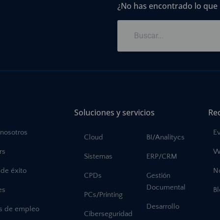
¿No has encontrado lo que
Soluciones y servicios
Re
 nosotros
E
Cloud
BI/Analitycs
rs
W
Sistemas
ERP/CRM
de éxito
No
CPDs
Gestión
Documental
es
B
PCs/Printing
Desarrollo
as de empleo
Ciberseguridad