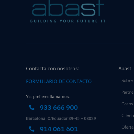
Contacta con nosotros:
Abast
FORMULARIO DE CONTACTO
Sobre
Partne
Y si prefieres llamarnos:
Casos 
933 666 900
Client
Barcelona: C/Equador 39-45 – 08029
914 061 601
Ofert