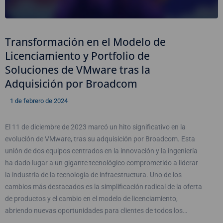
Transformación en el Modelo de
Licenciamiento y Portfolio de
Soluciones de VMware tras la
Adquisición por Broadcom
1 de febrero de 2024
El 11 de diciembre de 2023 marcó un hito significativo en la
evolución de VMware, tras su adquisición por Broadcom. Esta
unión de dos equipos centrados en la innovación y la ingeniería
ha dado lugar a un gigante tecnológico comprometido a liderar
la industria de la tecnología de infraestructura. Uno de los
cambios más destacados es la simplificación radical de la oferta
de productos y el cambio en el modelo de licenciamiento,
abriendo nuevas oportunidades para clientes de todos los…