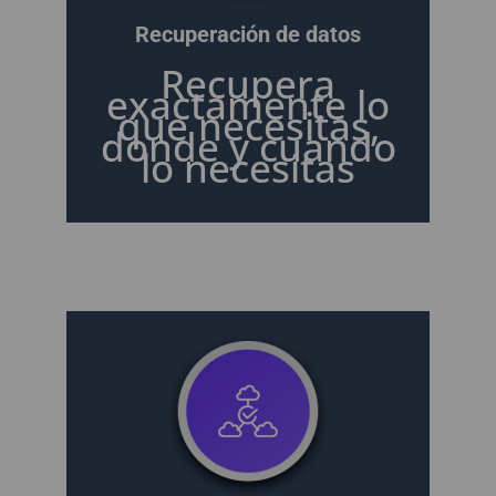
Recuperación de datos
Recupera
exactamente lo
que necesitas,
donde y cuando
lo necesitas