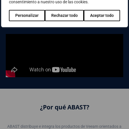
consentimiento a nuestro uso de las cookies.
What's new in Veeam Backup &
Replication v12
Personalizar
Rechazar todo
Aceptar todo
¿Por qué ABAST?
ABAST distribuye e integra los productos de Veeam orientados a