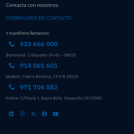
Contacta con nosotros:
FORMULARIO DE CONTACTO
Y si prefieres llamarnos:
933 666 900
Barcelona: C/Equador 39-45 – 08029
914 061 601
Madrid: C/de la Basílica, 19 9ºB 28020
971 706 882
Palma: C/Fluvià 1, Bajos dcha. Despacho 24 07009