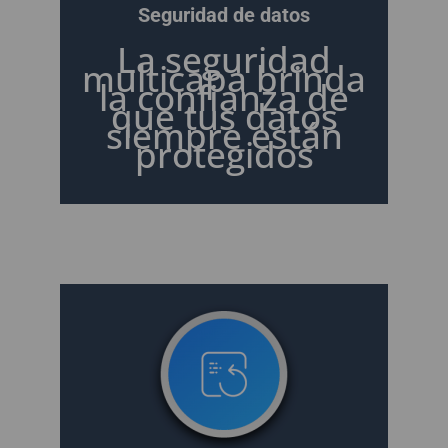
Seguridad de datos
La seguridad
multicapa brinda
la confianza de
que tus datos
siempre están
protegidos