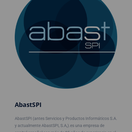
AbastSPI
AbastSPI (antes Servicios y Productos Informáticos S.A.
y actualmente AbastSPI, S.A,).es una empresa de