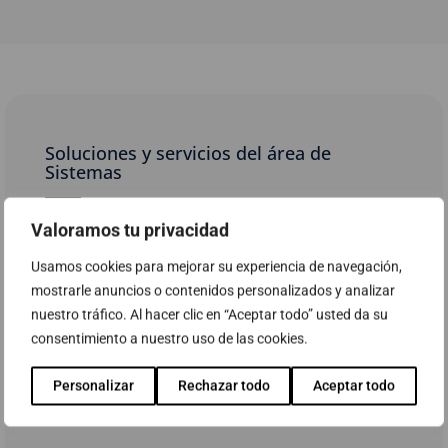
Soluciones y servicios del área de
Sistemas
Valoramos tu privacidad
HPE Aruba Networking CX 10000 Switch
Series
Usamos cookies para mejorar su experiencia de navegación,
mostrarle anuncios o contenidos personalizados y analizar
Qumulo
nuestro tráfico. Al hacer clic en “Aceptar todo” usted da su
consentimiento a nuestro uso de las cookies.
Simplifica y consigue más agilidad con las
soluciones de HCI Inteligente de HPE
Personalizar
Rechazar todo
Aceptar todo
HPE Alletra