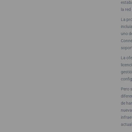
estaba
la re
La pr
inclu
uno de
Conne
sopor
La ofe
licen
gestió
config
Pero s
difer
de har
nueva 
infrae
actual