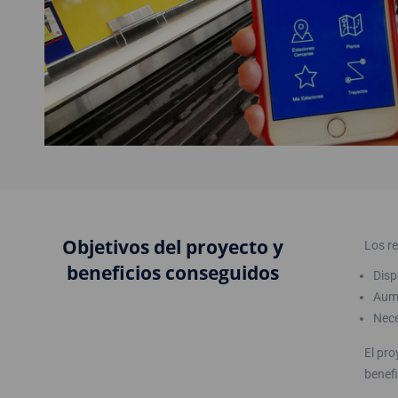
Objetivos del proyecto y
Los re
beneficios conseguidos
Disp
Aume
Nece
El pro
benefi