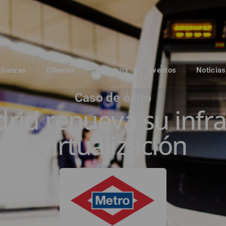
Alianzas
Clientes
Nosotros
Eventos
Noticias
Caso de éxito
rid renueva su infra
virtualización