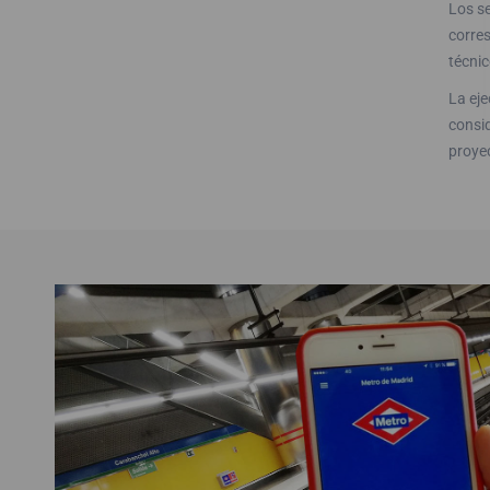
Los se
corres
técni
La eje
consid
proyec