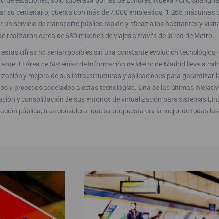
o de estaciones, sólo superada por las de Londres, Nueva York, Shanghá
rar su centenario, cuenta con más de 7.000 empleados, 1.265 máquinas de
r un servicio de transporte público rápido y eficaz a los habitantes y vi
e realizaron cerca de 680 millones de viajes a través de la red de Metro.
estas cifras no serían posibles sin una constante evolución tecnológica, 
tante. El Área de Sistemas de Información de Metro de Madrid lleva a ca
ización y mejora de sus infraestructuras y aplicaciones para garantizar l
ios y procesos asociados a estas tecnologías. Una de las últimas iniciativ
ción y consolidación de sus entonos de virtualización para sistemas Lin
itación pública, tras considerar que su propuesta era la mejor de todas la