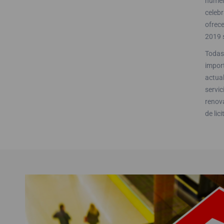
númer
celeb
ofrece
2019 s
Todas 
impor
actual
servic
renova
de lic