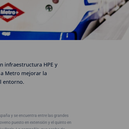
tualización
n infraestructura HPE y
 a Metro mejorar la
l entorno.
España y se encuentra entre las grandes
veno puesto en extensión y el quinto en