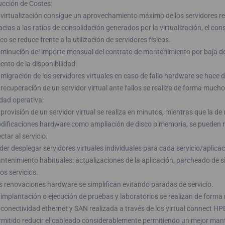
cción de Costes:
 virtualización consigue un aprovechamiento máximo de los servidores re
acias a las ratios de consolidación generados por la virtualización, el co
ico se reduce frente a la utilización de servidores físicos.
sminución del importe mensual del contrato de mantenimiento por baja de 
nto de la disponibilidad:
 migración de los servidores virtuales en caso de fallo hardware se hace
 recuperación de un servidor virtual ante fallos se realiza de forma much
idad operativa:
provisión de un servidor virtual se realiza en minutos, mientras que la de 
dificaciones hardware como ampliación de disco o memoria, se pueden re
ctar al servicio.
der desplegar servidores virtuales individuales para cada servicio/aplicac
ntenimiento habituales: actualizaciones de la aplicación, parcheado de s
os servicios.
s renovaciones hardware se simplifican evitando paradas de servicio.
 implantación o ejecución de pruebas y laboratorios se realizan de forma
 conectividad ethernet y SAN realizada a través de los virtual connect HP
rmitido reducir el cableado considerablemente permitiendo un mejor man