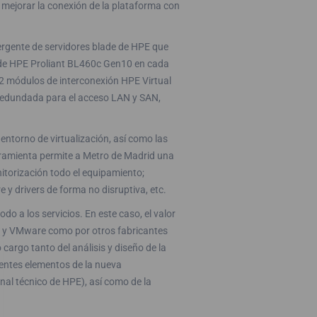
 mejorar la conexión de la plataforma con
rgente de servidores blade de HPE que
lade HPE Proliant BL460c Gen10 en cada
 2 módulos de interconexión HPE Virtual
 redundada para el acceso LAN y SAN,
 entorno de virtualización, así como las
rramienta permite a Metro de Madrid una
nitorización todo el equipamiento;
 y drivers de forma no disruptiva, etc.
odo a los servicios. En este caso, el valor
PE y VMware como por otros fabricantes
cargo tanto del análisis y diseño de la
erentes elementos de la nueva
onal técnico de HPE), así como de la