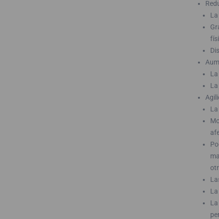
Redu
La
Gr
fís
Di
Aume
La
La
Agil
La 
Mo
afe
Po
ma
otr
La
La
La
pe