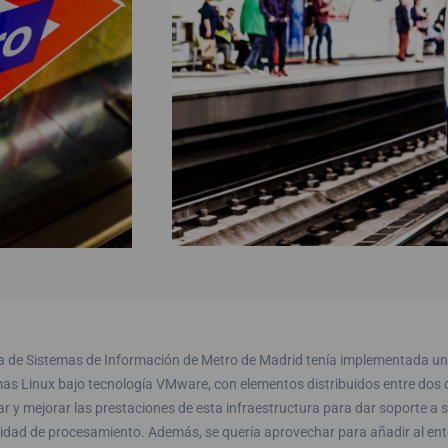
ea de Sistemas de Información de Metro de Madrid tenía implementada una
as Linux bajo tecnología VMware, con elementos distribuidos entre dos de
r y mejorar las prestaciones de esta infraestructura para dar soporte a 
idad de procesamiento. Además, se quería aprovechar para añadir al ent