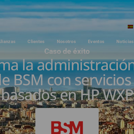
Alianzas
Clientes
Nosotros
Eventos
Noticias
Caso de éxito
a la administración
de BSM con servicios
basados en HP WXP