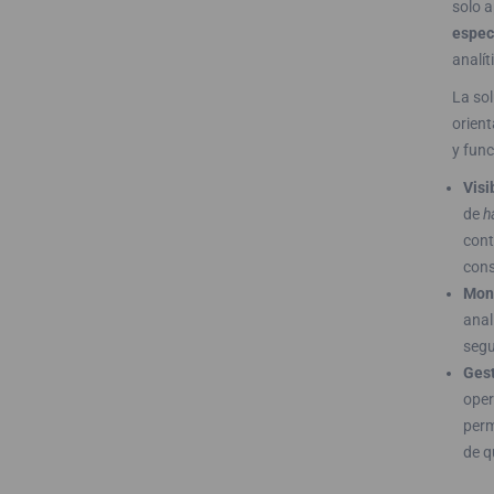
solo a
espec
analít
La so
orient
y func
Visi
de
h
cont
cons
Moni
anal
segu
Gest
oper
perm
de q