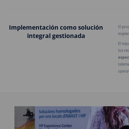
Implementación como solución
El pr
imple
integral gestionada
El equ
los re
espec
telemé
operat