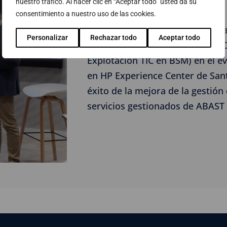
nuestro tráfico. Al hacer clic en “Aceptar todo” usted da su
consentimiento a nuestro uso de las cookies.
Marta Angel Torras (Jefe de Áre
Personalizar
Rechazar todo
Aceptar todo
Trabajo en BSM) e Ignasi Pérez 
Explotación TIC en BSM) en el 
en HP Experience Center de San
éxito de la mejora de la gestió
servicios gestionados de ABAS