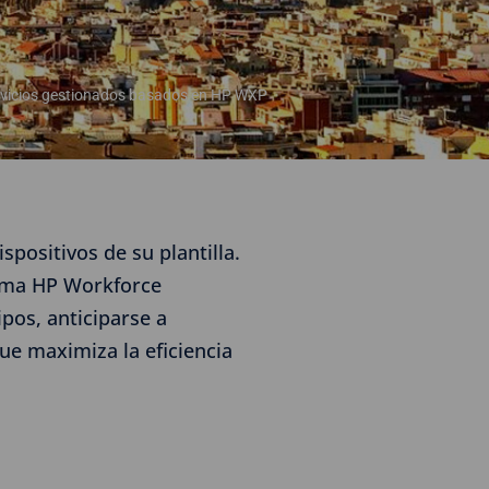
ervicios gestionados basados en HP WXP
positivos de su plantilla.
orma HP Workforce
pos, anticiparse a
que maximiza la eficiencia