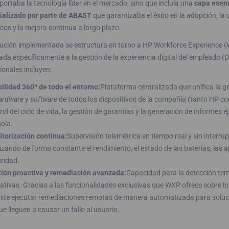
portaba la tecnología líder en el mercado, sino que incluía una
capa esenc
ializado por parte de ABAST
que garantizaba el éxito en la adopción, la 
icos y la mejora continua a largo plazo.
lución implementada se estructura en torno a HP Workforce Experience (
ada específicamente a la gestión de la experiencia digital del empleado (D
ionales incluyen:
bilidad 360º de todo el entorno:
Plataforma centralizada que unifica la ge
ardware
y
software
de todos los dispositivos de la compañía (tanto HP com
rol del ciclo de vida, la gestión de garantías y la generación de informes
ola.
torización continua:
Supervisión telemétrica en tiempo real y sin interrup
izando de forma constante el rendimiento, el estado de las baterías, las 
ridad.
ión proactiva y remediación avanzada:
Capacidad para la detección te
ativas. Gracias a las funcionalidades exclusivas que WXP ofrece sobre l
ite ejecutar remediaciones remotas de manera automatizada para solu
ue lleguen a causar un fallo al usuario.