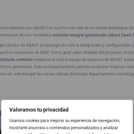
oyecto liderado por ABAST fue mucho más allá de un simple despliegue té
mentación de una verdadera
solución integral gestionada (Abast DaaS 
ipo técnico de ABAST se encargó de toda la integración y configuración 
quisitos operativos de BSM. Como gran valor añadido del proyecto, se e
ializado continuo
mediante el cual el equipo de expertos de ABAST asume
tricos generados. Este acompañamiento permite proponer mejoras constan
iva sin sobrecargar las tareas diarias del propio departamento tecnológic
Valoramos tu privacidad
Usamos cookies para mejorar su experiencia de navegación,
mostrarle anuncios o contenidos personalizados y analizar