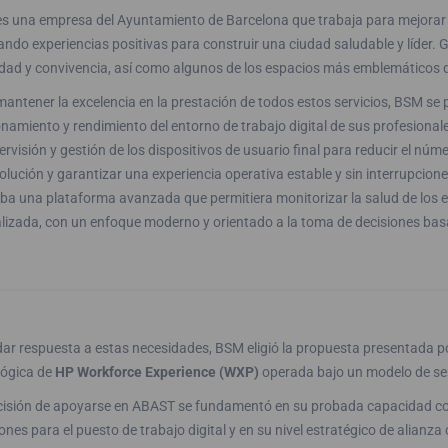
s una empresa del Ayuntamiento de Barcelona que trabaja para mejorar l
ndo experiencias positivas para construir una ciudad saludable y líder. G
idad y convivencia, así como algunos de los espacios más emblemáticos d
antener la excelencia en la prestación de todos estos servicios, BSM se 
namiento y rendimiento del entorno de trabajo digital de sus profesionale
ervisión y gestión de los dispositivos de usuario final para reducir el núm
olución y garantizar una experiencia operativa estable y sin interrupcione
ba una plataforma avanzada que permitiera monitorizar la salud de los 
lizada, con un enfoque moderno y orientado a la toma de decisiones bas
dar respuesta a estas necesidades, BSM eligió la propuesta presentada 
lógica de
HP Workforce Experience (WXP)
operada bajo un modelo de ser
cisión de apoyarse en ABAST se fundamentó en su probada capacidad co
ones para el puesto de trabajo digital y en su nivel estratégico de alianz