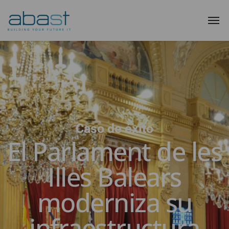
Caso de éxito
El Parlament de les
Illes Balears
moderniza su
infraestructura