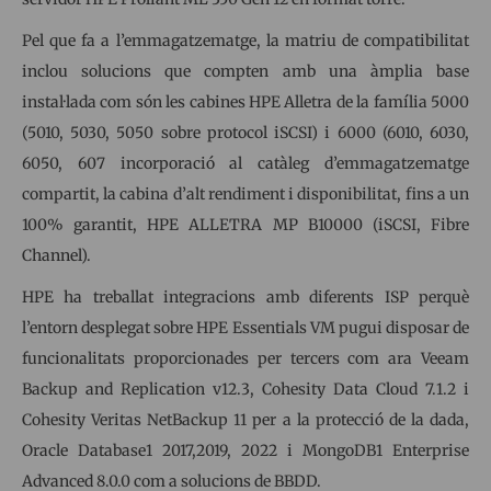
Pel que fa a l’emmagatzematge, la matriu de compatibilitat
inclou solucions que compten amb una àmplia base
instal·lada com són les cabines HPE Alletra de la família 5000
(5010, 5030, 5050 sobre protocol iSCSI) i 6000 (6010, 6030,
6050, 607 incorporació al catàleg d’emmagatzematge
compartit, la cabina d’alt rendiment i disponibilitat, fins a un
100% garantit, HPE ALLETRA MP B10000 (iSCSI, Fibre
Channel).
HPE ha treballat integracions amb diferents ISP perquè
l’entorn desplegat sobre HPE Essentials VM pugui disposar de
funcionalitats proporcionades per tercers com ara Veeam
Backup and Replication v12.3, Cohesity Data Cloud 7.1.2 i
Cohesity Veritas NetBackup 11 per a la protecció de la dada,
Oracle Database1 2017,2019, 2022 i MongoDB1 Enterprise
Advanced 8.0.0 com a solucions de BBDD.