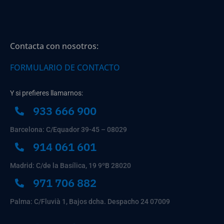
Contacta con nosotros:
FORMULARIO DE CONTACTO
Y si prefieres llamarnos:
933 666 900
Barcelona: C/Equador 39-45 – 08029
914 061 601
Madrid: C/de la Basílica, 19 9ºB 28020
971 706 882
Palma: C/Fluvià 1, Bajos dcha. Despacho 24 07009