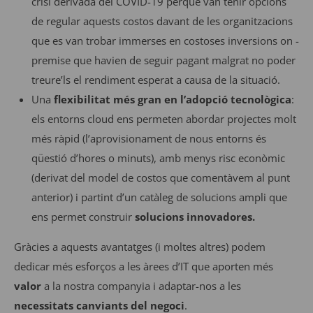
crisi derivada del COVID-19 perquè van tenir opcions
de regular aquests costos davant de les organitzacions
que es van trobar immerses en costoses inversions on -
premise que havien de seguir pagant malgrat no poder
treure’ls el rendiment esperat a causa de la situació.
Una
flexibilitat més gran en l’adopció tecnològica
:
els entorns cloud ens permeten abordar projectes molt
més ràpid (l’aprovisionament de nous entorns és
qüestió d’hores o minuts), amb menys risc econòmic
(derivat del model de costos que comentàvem al punt
anterior) i partint d’un catàleg de solucions ampli que
ens permet construir
solucions innovadores.
Gràcies a aquests avantatges (i moltes altres) podem
dedicar més esforços a les àrees d’IT que aporten més
valor
a la nostra companyia i adaptar-nos a les
necessitats canviants del negoci
.