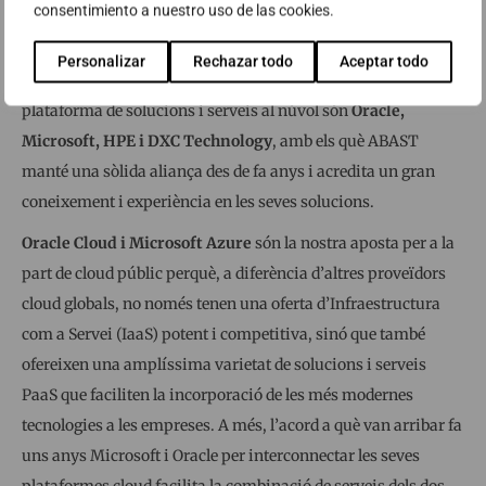
consentimiento a nuestro uso de las cookies.
Personalizar
Rechazar todo
Aceptar todo
Els nostres companys de camí per construir aquesta
plataforma de solucions i serveis al núvol són
Oracle,
Microsoft, HPE i DXC Technology
, amb els què ABAST
manté una sòlida aliança des de fa anys i acredita un gran
coneixement i experiència en les seves solucions.
Oracle Cloud i Microsoft Azure
són la nostra aposta per a la
part de cloud públic perquè, a diferència d’altres proveïdors
cloud globals, no només tenen una oferta d’Infraestructura
com a Servei (IaaS) potent i competitiva, sinó que també
ofereixen una amplíssima varietat de solucions i serveis
PaaS que faciliten la incorporació de les més modernes
tecnologies a les empreses. A més, l’acord a què van arribar fa
uns anys Microsoft i Oracle per interconnectar les seves