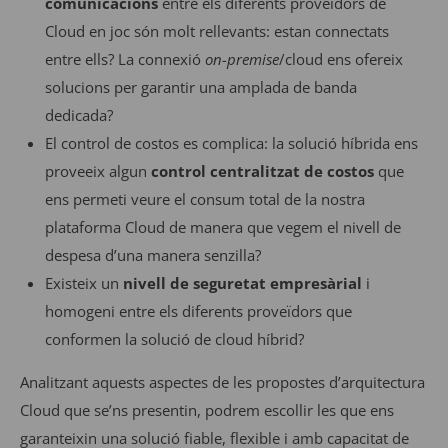
comunicacions
entre els diferents proveïdors de
Cloud en joc són molt rellevants: estan connectats
entre ells? La connexió
on-premise
/cloud ens ofereix
solucions per garantir una amplada de banda
dedicada?
El control de costos es complica: la solució híbrida ens
proveeix algun
control centralitzat de costos
que
ens permeti veure el consum total de la nostra
plataforma Cloud de manera que vegem el nivell de
despesa d’una manera senzilla?
Existeix un
nivell de seguretat empresàrial
i
homogeni entre els diferents proveïdors que
conformen la solució de cloud híbrid?
Analitzant aquests aspectes de les propostes d’arquitectura
Cloud que se’ns presentin, podrem escollir les que ens
garanteixin una solució fiable, flexible i amb capacitat de