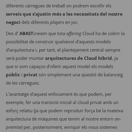
diferents càrregues de treball on podrem escollir els
serveis que s’ajustin més a les necessitats del nostre
negoci
dels diferents
players
en joc.
Des d’
ABAST
creiem que tota
offering
Cloud ha de cobrir la
possibilitat de construir qualsevol d’aquests models
d’arquitectura i, per tant, el plantejament central sempre
serà poder muntar
arquitectures de Cloud híbrid
, ja
que si som capaços d’oferir aquest model els models
públic
i
privat
són simplement una qüestió de balanceig
de les càrregues.
L’avantatge d’aquest enfocament és que podem, per
exemple, fer una transició inicial al cloud privat amb un
esforç relatiu (ja que podem reproduir força bé la mateixa
arquitectura de màquines que tenim al nostre entorn
on-
premise
) per, posteriorment, enriquir els nous sistemes