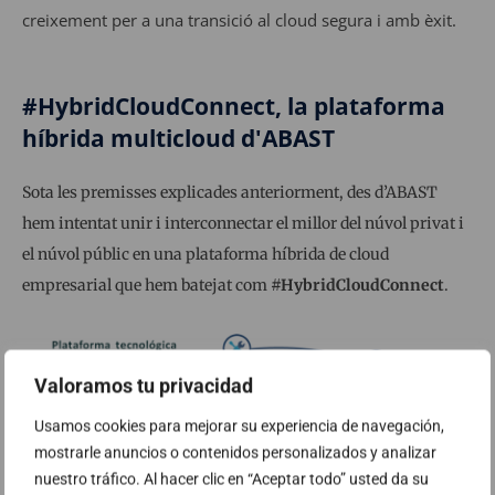
creixement per a una transició al cloud segura i amb èxit.
#HybridCloudConnect, la plataforma
híbrida multicloud d'ABAST
Sota les premisses explicades anteriorment, des d’ABAST
hem intentat unir i interconnectar el millor del núvol privat i
el núvol públic en una plataforma híbrida de cloud
empresarial que hem batejat com
#HybridCloudConnect
.
Valoramos tu privacidad
Usamos cookies para mejorar su experiencia de navegación,
mostrarle anuncios o contenidos personalizados y analizar
nuestro tráfico. Al hacer clic en “Aceptar todo” usted da su