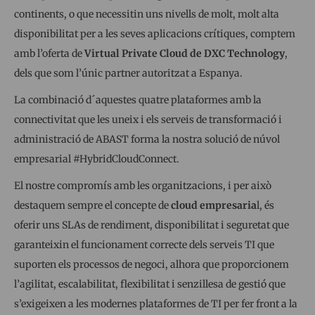
continents, o que necessitin uns nivells de molt, molt alta
disponibilitat per a les seves aplicacions crítiques, comptem
amb l’oferta de
Virtual Private Cloud de DXC Technology
,
dels que som l’únic partner autoritzat a Espanya.
La combinació d´aquestes quatre plataformes amb la
connectivitat que les uneix i els serveis de transformació i
administració de ABAST forma la nostra solució de núvol
empresarial #HybridCloudConnect.
El nostre compromís amb les organitzacions, i per això
destaquem sempre el concepte de
cloud empresaria
l, és
oferir uns SLAs de rendiment, disponibilitat i seguretat que
garanteixin el funcionament correcte dels serveis TI que
suporten els processos de negoci, alhora que proporcionem
l’agilitat, escalabilitat, flexibilitat i senzillesa de gestió que
s’exigeixen a les modernes plataformes de TI per fer front a la