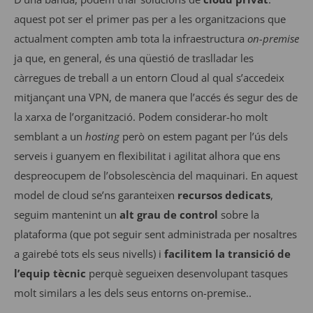
aquest pot ser el primer pas per a les organitzacions que
actualment compten amb tota la infraestructura
on-premise
ja que, en general, és una qüestió de traslladar les
càrregues de treball a un entorn Cloud al qual s’accedeix
mitjançant una VPN, de manera que l’accés és segur des de
la xarxa de l’organització. Podem considerar-ho molt
semblant a un
hosting
però on estem pagant per l’ús dels
serveis i guanyem en flexibilitat i agilitat alhora que ens
despreocupem de l’obsolescència del maquinari. En aquest
model de cloud se’ns garanteixen
recursos dedicats
,
seguim mantenint un
alt grau de control
sobre la
plataforma (que pot seguir sent administrada per nosaltres
a gairebé tots els seus nivells) i
facilitem la transició de
l’equip tècnic
perquè segueixen desenvolupant tasques
molt similars a les dels seus entorns on-premise..