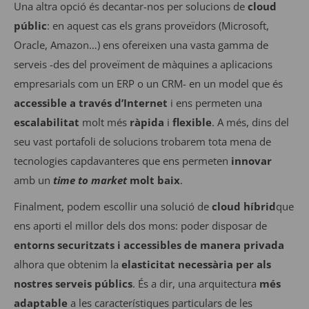
Una altra opció és decantar-nos per solucions de
cloud
públic
: en aquest cas els grans proveïdors (Microsoft,
Oracle, Amazon…) ens ofereixen una vasta gamma de
serveis -des del proveïment de màquines a aplicacions
empresarials com un ERP o un CRM- en un model que és
accessible a través d’Internet
i ens permeten una
escalabilitat
molt més
ràpida
i
flexible
. A més, dins del
seu vast portafoli de solucions trobarem tota mena de
tecnologies capdavanteres que ens permeten
innovar
amb un
time to market
molt baix
.
Finalment, podem escollir una solució de
cloud híbrid
que
ens aporti el millor dels dos mons: poder disposar de
entorns securitzats i accessibles de manera privada
alhora que obtenim la
elasticitat necessària per als
nostres serveis públics
. És a dir, una arquitectura
més
adaptable
a les característiques particulars de les