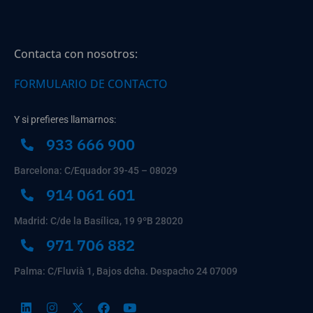
Contacta con nosotros:
FORMULARIO DE CONTACTO
Y si prefieres llamarnos:
933 666 900
Barcelona: C/Equador 39-45 – 08029
914 061 601
Madrid: C/de la Basílica, 19 9ºB 28020
971 706 882
Palma: C/Fluvià 1, Bajos dcha. Despacho 24 07009