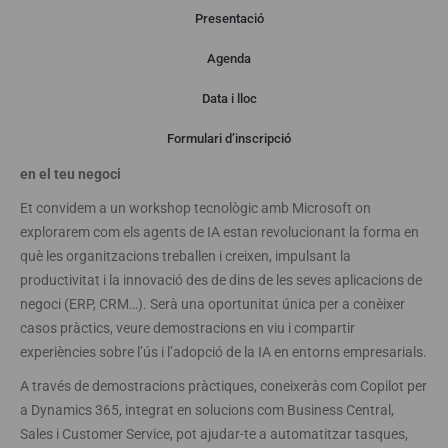
Presentació
Agenda
Presentació
Data i lloc
Formulari d’inscripció
Explora el potencial transformador de la Intel·ligència Artificial
en el teu negoci
Et convidem a un workshop tecnològic amb Microsoft on
explorarem com els agents de IA estan revolucionant la forma en
què les organitzacions treballen i creixen, impulsant la
productivitat i la innovació des de dins de les seves aplicacions de
negoci (ERP, CRM…). Serà una oportunitat única per a conèixer
casos pràctics, veure demostracions en viu i compartir
experiències sobre l’ús i l’adopció de la IA en entorns empresarials.
A través de demostracions pràctiques, coneixeràs com Copilot per
a Dynamics 365, integrat en solucions com Business Central,
Sales i Customer Service, pot ajudar-te a automatitzar tasques,