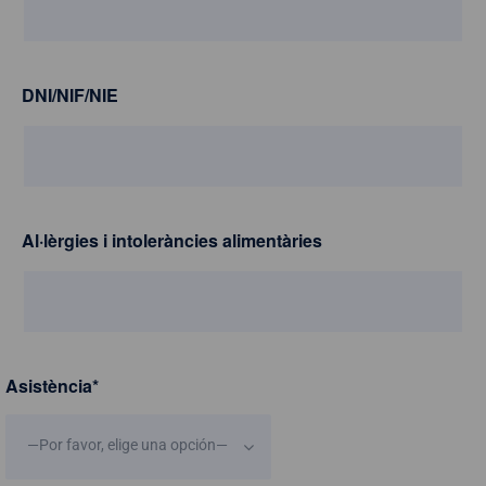
DNI/NIF/NIE
Al·lèrgies i intoleràncies alimentàries
Asistència
*
—Por favor, elige una opción—