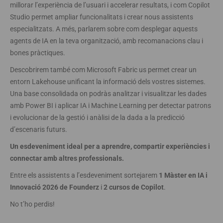
millorar l’experiència de l’usuari i accelerar resultats, i com Copilot
Studio permet ampliar funcionalitats i crear nous assistents
especialitzats. A més, parlarem sobre com desplegar aquests
agents de IA en la teva organització, amb recomanacions clau i
bones pràctiques.
Descobrirem també com Microsoft Fabric us permet crear un
entorn Lakehouse unificant la informació dels vostres sistemes.
Una base consolidada on podràs analitzar i visualitzar les dades
amb Power BI i aplicar IA i Machine Learning per detectar patrons
i evolucionar de la gestió i anàlisi de la dada a la predicció
d’escenaris futurs.
Un esdeveniment ideal per a aprendre, compartir experiències i
connectar amb altres professionals.
Entre els assistents a l’esdeveniment sortejarem
1 Màster en IA i
Innovació 2026 de Founderz
i
2 cursos de Copilot
.
No t’ho perdis!