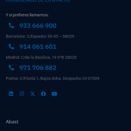
FORMULARIO DE CONTACTO
Y si prefieres llamarnos:
933 666 900
Barcelona: C/Equador 39-45 – 08029
914 061 601
Madrid: C/de la Basílica, 19 9ºB 28020
971 706 882
Palma: C/Fluvià 1, Bajos dcha. Despacho 24 07009
Abast