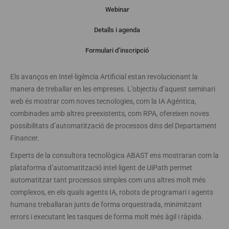
Webinar
Detalls i agenda
Webinar
Formulari d’inscripció
Els avanços en Intel·ligència Artificial estan revolucionant la
manera de treballar en les empreses. L’objectiu d’aquest seminari
web és mostrar com noves tecnologies, com la IA Agéntica,
combinades amb altres preexistents, com RPA, ofereixen noves
possibilitats d’automatització de processos dins del Departament
Financer.
Experts de la consultora tecnològica ABAST ens mostraran com la
plataforma d’automatització intel·ligent de UiPath permet
automatitzar tant processos simples com uns altres molt més
complexos, en els quals agents IA, robots de programari i agents
humans treballaran junts de forma orquestrada, minimitzant
errors i executant les tasques de forma molt més àgil i ràpida.