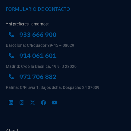
FORMULARIO DE CONTACTO
Y si prefieres llamarnos:
933 666 900
Barcelona: C/Equador 39-45 – 08029
914 061 601
Madrid: C/de la Basílica, 19 9ºB 28020
971 706 882
Palma: C/Fluvià 1, Bajos dcha. Despacho 24 07009
Abast