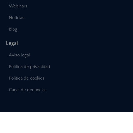
Webinars
Noticias
Blog
Legal
Aviso legal
Política de privacidad
Política de cookies
Canal de denuncias
©2025 – Abast, Todos los derechos reservados
Desarrollo:
INTERDIGITAL.es