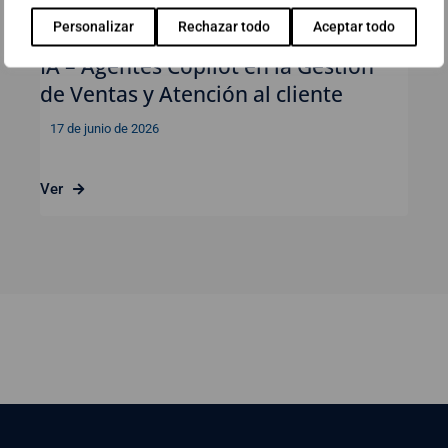
Personalizar
Rechazar todo
Aceptar todo
Webinar: Impulsa tu negocio con
IA – Agentes Copilot en la Gestión
de Ventas y Atención al cliente
17 de junio de 2026
Ver