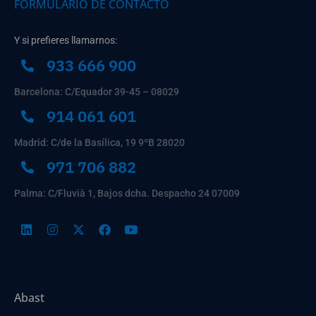
FORMULARIO DE CONTACTO
Y si prefieres llamarnos:
933 666 900
Barcelona: C/Equador 39-45 – 08029
914 061 601
Madrid: C/de la Basílica, 19 9ºB 28020
971 706 882
Palma: C/Fluvià 1, Bajos dcha. Despacho 24 07009
Abast