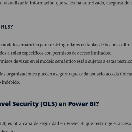
n visualizar la información que se les ha autorizado, asegurando a
 RLS?
l
modelo semántico
para restringir datos en tablas de hechos o dim
ados a
roles
específicos con permisos de acceso limitados.
ermisos de
visor
en el modelo semántico están sujetos a estas restric
 las organizaciones pueden asegurar que cada usuario acceda únicam
o indebido.
vel Security (OLS) en Power BI?
OLS)
es otra capa de seguridad en Power BI que restringe el acces
de datos.