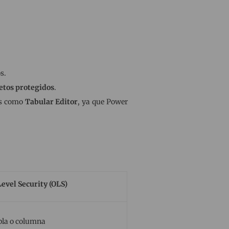
s.
jetos protegidos
.
as como
Tabular Editor
, ya que Power
Level Security (OLS)
abla o columna