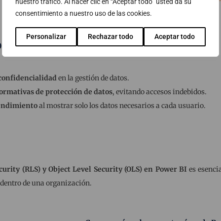
nuestro tráfico. Al hacer clic en “Aceptar todo” usted da su
consentimiento a nuestro uso de las cookies.
Personalizar
Rechazar todo
Aceptar todo
plementar RLS y OLS en Power BI
confidencialidad
en la gestión de datos.
rmativas de protección de datos
, evitando accesos indebidos.
rendimiento
al mostrar solo los datos necesarios a cada usuario.
urity (RLS) y Object Level Security (OLS) en Power BI
es esenci
 dentro de una organización.