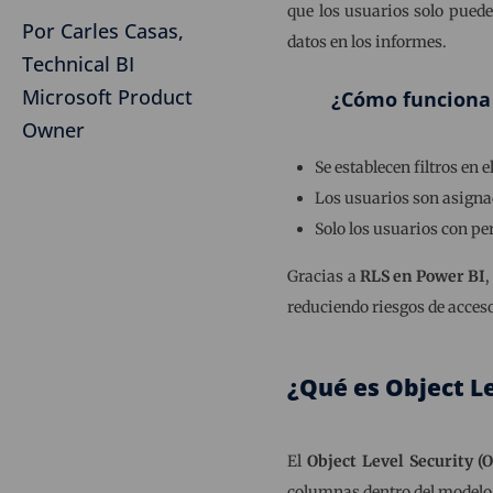
que los usuarios solo puede
Por Carles Casas,
datos en los informes.
Technical BI
Microsoft Product
¿Cómo funciona
Owner
Se establecen filtros en e
Los usuarios son asign
Solo los usuarios con p
Gracias a
RLS en Power BI
,
reduciendo riesgos de acces
¿Qué es Object Le
El
Object Level Security (
columnas dentro del modelo 