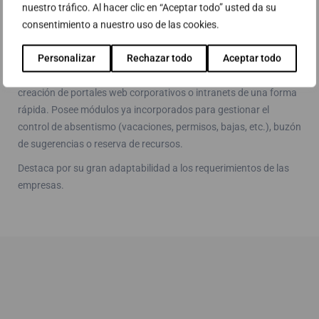
nuestro tráfico. Al hacer clic en “Aceptar todo” usted da su
Permite la creación de portales públicos y privados, con gestión
consentimiento a nuestro uso de las cookies.
de contenidos, en plataforma Windows y con repositorio de base
de datos SQL Server.
Personalizar
Rechazar todo
Aceptar todo
Es una solución ágil pensada para pymes y se utiliza para la
creación de portales web corporativos o intranets de una forma
rápida. Posee módulos ya incorporados para gestionar el
control de absentismo (vacaciones, permisos, bajas, etc.), buzón
de sugerencias o reserva de recursos.
Destaca por su gran adaptabilidad a los requerimientos de las
empresas.