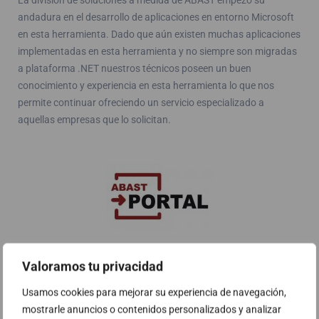
andadura en el desarrollo de aplicaciones en entorno Microsoft
en esta herramienta. Dado que aún existen muchas aplicaciones
implementadas en esta herramienta y no siempre son migradas
a plataforma .NET nuestros técnicos poseen un buen
conocimiento y experiencia en esta herramienta lo que nos
permite continuar ofreciendo un servicio especializado a
aquellas empresas que lo solicitan.
Valoramos tu privacidad
Abast Portal
Usamos cookies para mejorar su experiencia de navegación,
Abast Portal es una solución desarrollada por la área de
mostrarle anuncios o contenidos personalizados y analizar
soluciones a medida de ABAST sobre tecnología Microsoft .NET.