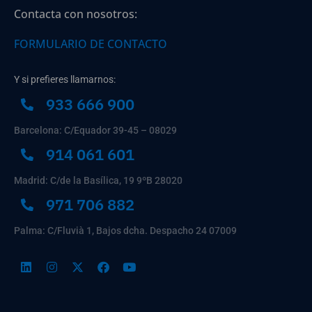
Contacta con nosotros:
FORMULARIO DE CONTACTO
Y si prefieres llamarnos:
933 666 900
Barcelona: C/Equador 39-45 – 08029
914 061 601
Madrid: C/de la Basílica, 19 9ºB 28020
971 706 882
Palma: C/Fluvià 1, Bajos dcha. Despacho 24 07009