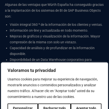
Algunas de las ventajas que Würth España ha conseguido gracias
a la implantación de los sistemas de BI de SAP Business Objects
son:
Visión integral 360 º de la información de los clientes y ventas.
Información on-line y actualizada en todo momento.
Mejoras de gráficos y visualización de la información. Mayor
compresión de la misma con solo un vistazo.
Capacidad de análisis y de profundizar en la información
disponible.
Disponibilidad de un Data Warehouse corporativo para
expandir todas las capacidades de reporting, análisis y
Valoramos tu privacidad
cuadros de mandos a otros departamentos y áreas de la
compañía.
Usamos cookies para mejorar su experiencia de navegación,
mostrarle anuncios o contenidos personalizados y analizar
Según Xavier Masats, Director de Sistemas de la Información de
nuestro tráfico. Al hacer clic en “Aceptar todo” usted da su
Würth España, “
este proyecto ha permitido que los Sistemas de la
consentimiento a nuestro uso de las cookies.
Información participen de forma directa y activa en el núcleo de
nuestro negocio, es decir, en las ventas y en el servicio a nuestros
Personalizar
Rechazar todo
Aceptar todo