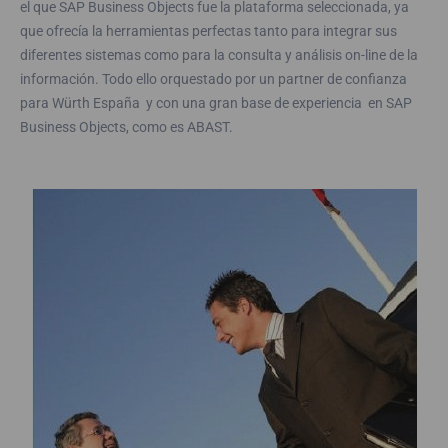
el que SAP Business Objects fue la plataforma seleccionada, ya
que ofrecía la herramientas perfectas tanto para integrar sus
diferentes sistemas como para la consulta y análisis on-line de la
información. Todo ello orquestado por un partner de confianza
para Würth España y con una gran base de experiencia en SAP
Business Objects, como es ABAST.