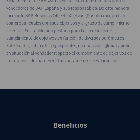
En la tercera fase ABAST diseñó un cuadro de mandos para los
vendedores de SAP España y sus responsables. De esta manera,
mediante SAP Business Objects Xcelsius (Dashboard), podían
comprobar cuáles eran sus objetivos y el grado de cumplimiento
de estos. Se habilitó una pestaña para la simulación de
cumplimiento de objetivos en función de diversos parámetros.
Este cuadro, diferente según perfiles, da una visión global y pone
en situación al vendedor respecto el cumplimiento de objetivos de
facturación, de margen y otros parámetros de valoración.
Beneficios