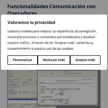
Funcionalidades Comunicación con
Operadores
Valoramos tu privacidad
Envío por parte de los operadores de los pedidos a realizar e
incorporación de estos en Gestión Planta.
Usamos cookies para mejorar su experiencia de navegación,
Consulta de cargas realizadas por los operadores.
mostrarle anuncios o contenidos personalizados y analizar
Descarga de cargas realizadas e informes en PDF de los
nuestro tráfico. Al hacer clic en “Aceptar todo” usted da su
movimientos diarios.
consentimiento a nuestro uso de las cookies.
Personalizar
Rechazar todo
Aceptar todo