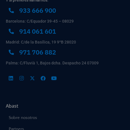
Y si prefieres llamarnos:
933 666 900
Barcelona: C/Equador 39-45 – 08029
914 061 601
Madrid: C/de la Basílica, 19 9ºB 28020
971 706 882
Palma: C/Fluvià 1, Bajos dcha. Despacho 24 07009
Abast
Sobre nosotros
Partners