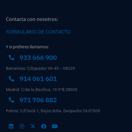
Contacta con nosotros:
FORMULARIO DE CONTACTO
Y si prefieres llamarnos:
933 666 900
Barcelona: C/Equador 39-45 – 08029
914 061 601
Madrid: C/de la Basílica, 19 9ºB 28020
971 706 882
Palma: C/Fluvià 1, Bajos dcha. Despacho 24 07009