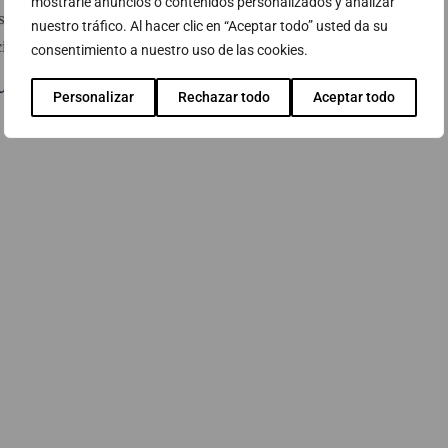
mostrarle anuncios o contenidos personalizados y analizar
isponibilitat de la informació, així com la
nuestro tráfico. Al hacer clic en “Aceptar todo” usted da su
ió és tractada.
consentimiento a nuestro uso de las cookies.
ualitat
Personalizar
Rechazar todo
Aceptar todo