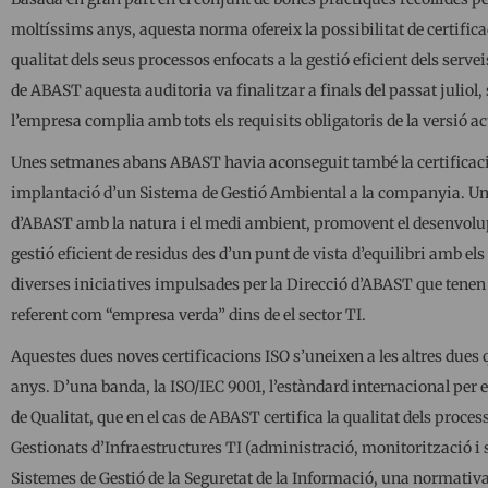
moltíssims anys, aquesta norma ofereix la possibilitat de certifica
qualitat dels seus processos enfocats a la gestió eficient dels serveis
de ABAST aquesta auditoria va finalitzar a finals del passat juliol, 
l’empresa complia amb tots els requisits obligatoris de la versió a
Unes setmanes abans ABAST havia aconseguit també la certificació 
implantació d’un Sistema de Gestió Ambiental a la companyia. Una
d’ABAST amb la natura i el medi ambient, promovent el desenvolup
gestió eficient de residus des d’un punt de vista d’equilibri amb e
diverses iniciatives impulsades per la Direcció d’ABAST que tenen
referent com “empresa verda” dins de el sector TI.
Aquestes dues noves certificacions ISO s’uneixen a les altres dues 
anys. D’una banda, la ISO/IEC 9001, l’estàndard internacional per 
de Qualitat, que en el cas de ABAST certifica la qualitat dels process
Gestionats d’Infraestructures TI (administració, monitorització i s
Sistemes de Gestió de la Seguretat de la Informació, una normativa