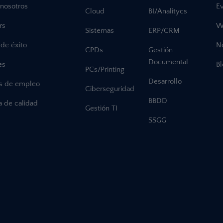
 nosotros
E
Cloud
BI/Analitycs
rs
W
Sistemas
ERP/CRM
de éxito
No
CPDs
Gestión
Documental
es
B
PCs/Printing
Desarrollo
as de empleo
Ciberseguridad
BBDD
ca de calidad
Gestión TI
SSGG