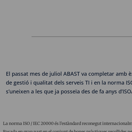
El passat mes de juliol ABAST va completar amb èxi
de gestió i qualitat dels serveis TI i en la norma 
s’uneixen a les que ja posseïa des de fa anys d’ISO
La norma ISO / IEC 20000 és l’estàndard reconegut internacionalme
Basada en gran part en el conjunt de bones pràctiques recollides pe