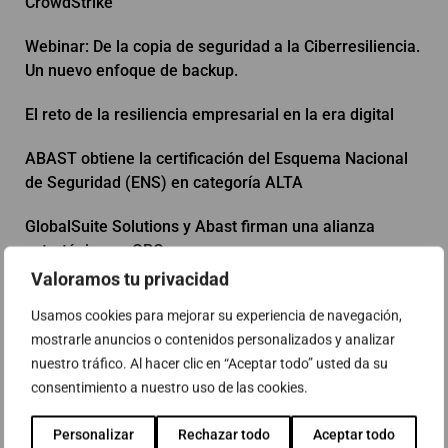
CrowdStrike
Webinar: De la copia de seguridad a la Ciberresiliencia.
Un nuevo enfoque de backup.
El reto de la resiliencia empresarial en la era digital
ABAST obtiene la certificación del Esquema Nacional
de Seguridad (ENS) en categoría ALTA
GlobalSuite Solutions y Abast firman una alianza
estratégica en GRC
Valoramos tu privacidad
IV Congreso Liceo Tic
Usamos cookies para mejorar su experiencia de navegación,
19 ENISE - Futura generación Ciber
mostrarle anuncios o contenidos personalizados y analizar
nuestro tráfico. Al hacer clic en “Aceptar todo” usted da su
Webinar: Mayor protección para tus datos. Backup
consentimiento a nuestro uso de las cookies.
inmutable con Veeam y Object First
Personalizar
Rechazar todo
Aceptar todo