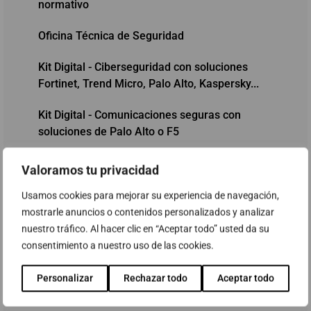
normativo
Oficina Técnica de Seguridad
Kit Digital - Ciberseguridad con soluciones
Fortinet, Trend Micro, Palo Alto, Kaspersky...
Kit Digital - Comunicaciones seguras con
soluciones de Palo Alto o F5
Programa de ayudas Kit Digital - Soluciones de
Valoramos tu privacidad
digitalización para Pymes
Usamos cookies para mejorar su experiencia de navegación,
ABAST Advanced WAF
mostrarle anuncios o contenidos personalizados y analizar
nuestro tráfico. Al hacer clic en “Aceptar todo” usted da su
ProSOC - Security Operations Center (SOC) as
consentimiento a nuestro uso de las cookies.
a Service
Personalizar
Rechazar todo
Aceptar todo
Security Advisor – DPO Assistant