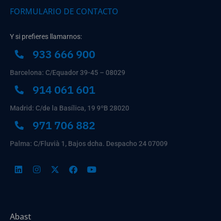
FORMULARIO DE CONTACTO
Y si prefieres llamarnos:
933 666 900
Barcelona: C/Equador 39-45 – 08029
914 061 601
Madrid: C/de la Basílica, 19 9ºB 28020
971 706 882
Palma: C/Fluvià 1, Bajos dcha. Despacho 24 07009
Abast