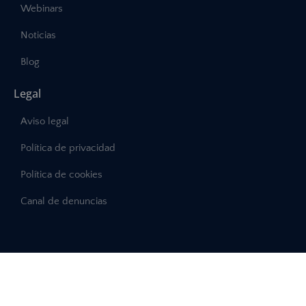
Webinars
Noticias
Blog
Legal
Aviso legal
Política de privacidad
Política de cookies
Canal de denuncias
©2025 – Abast, Todos los derechos reservados
Desarrollo:
INTERDIGITAL.es