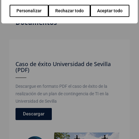
Personalizar
Rechazar todo
Aceptar todo
Documentos
Caso de éxito Universidad de Sevilla
(PDF)
Descargue en formato PDF el caso de éxito de la
realización de un plan de contingencia de TI en la
Universidad de Sevilla
Descargar