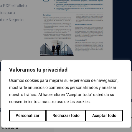
 PDF el folleto
cios para
ad de Negocio
Valoramos tu privacidad
Usamos cookies para mejorar su experiencia de navegación,
mostrarle anuncios o contenidos personalizados y analizar
nuestro tráfico. Al hacer clic en “Aceptar todo” usted da su
Casos de éxito Ciberseg
consentimiento a nuestro uso de las cookies.
eguridad
Personalizar
Rechazar todo
Aceptar todo
Grupo IFA confía en los ser
SOC de Abast
 frente a