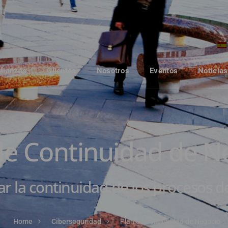
Alianzas
Clientes
Nosotros
Eventos
Noticias
de Continuidad de N
ar la continuidad de los procesos d
Home
Ciberseguridad
Plan de Continuidad de Negocio