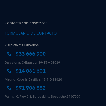
Contacta con nosotros:
FORMULARIO DE CONTACTO
Y si prefieres llamarnos:
933 666 900
Barcelona: C/Equador 39-45 – 08029
914 061 601
Madrid: C/de la Basílica, 19 9ºB 28020
971 706 882
Palma: C/Fluvià 1, Bajos dcha. Despacho 24 07009