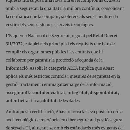
Aquesta fita suposa una nova fita en el compromís d’ABAST
amb la seguretat, la qualitat i la millora contínua, consolidant
la confiança que la companyia ofereix als seus clients en la
gestió dels seus sistemes i serveis tecnològics.
L’Esquema Nacional de Seguretat, regulat pel
Reial Decret
311/2022
, estableix els principis i els requisits que han de
complir els organismes públics i les entitats que hi
col·laboren per garantir la protecció adequada de la
informació. Assolir la categoria ALTA implica que Abast
aplica els més estrictes controls i mesures de seguretat en la
gestió, tractament i emmagatzematge de la informació,
assegurant la
confidencialitat, integritat, disponibilitat,
autenticitat i traçabilitat
de les dades.
Amb aquesta certificació, Abast reforça la seva posició com a
soci tecnològic de referència en ciberseguretat i gestió segura
de serveis TI, alineant-se amb els estàndards més exigents del